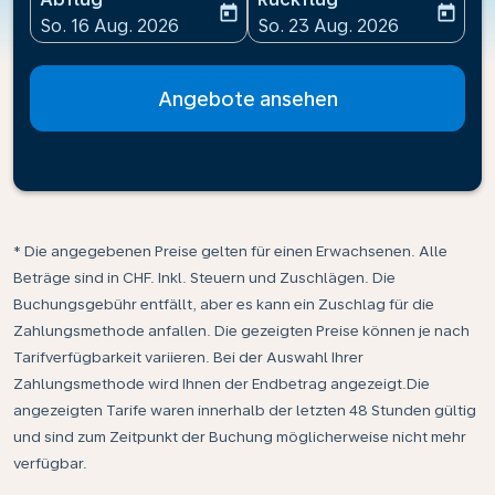
today
today
fc-booking-departure-date-aria-label
fc-booking-return-date-ari
So. 16 Aug. 2026
So. 23 Aug. 2026
Angebote ansehen
* Die angegebenen Preise gelten für einen Erwachsenen. Alle
Beträge sind in CHF. Inkl. Steuern und Zuschlägen. Die
Buchungsgebühr entfällt, aber es kann ein Zuschlag für die
Zahlungsmethode anfallen. Die gezeigten Preise können je nach
Tarifverfügbarkeit variieren. Bei der Auswahl Ihrer
Zahlungsmethode wird Ihnen der Endbetrag angezeigt.Die
angezeigten Tarife waren innerhalb der letzten 48 Stunden gültig
und sind zum Zeitpunkt der Buchung möglicherweise nicht mehr
verfügbar.