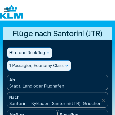

Flüge nach Santorini (JTR)
Hin- und Rückflug
expand_more
1 Passagier, Economy Class
expand_more
Ab
Stadt, Land oder Flughafen
Nach
close
Santorin – Kykladen, Santorini(JTR), Griechenland
Abflug
Rückflug