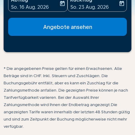
today
today
fc-booking-departure-date-aria-label
fc-booking-return-date-ari
So. 16 Aug. 2026
So. 23 Aug. 2026
Angebote ansehen
* Die angegebenen Preise gelten für einen Erwachsenen. Alle
Beträge sind in CHF. Inkl. Steuern und Zuschlägen. Die
Buchungsgebühr entfällt, aber es kann ein Zuschlag für die
Zahlungsmethode anfallen. Die gezeigten Preise können je nach
Tarifverfügbarkeit variieren. Bei der Auswahl Ihrer
Zahlungsmethode wird Ihnen der Endbetrag angezeigt.Die
angezeigten Tarife waren innerhalb der letzten 48 Stunden gültig
und sind zum Zeitpunkt der Buchung möglicherweise nicht mehr
verfügbar.