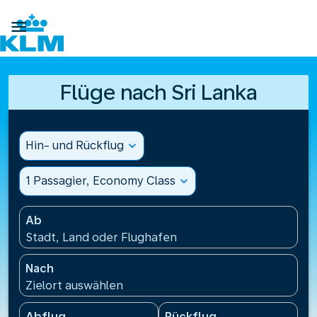

Flüge nach Sri Lanka
Hin- und Rückflug
expand_more
1 Passagier, Economy Class
expand_more
Ab
Stadt, Land oder Flughafen
Nach
Zielort auswählen
Abflug
Rückflug