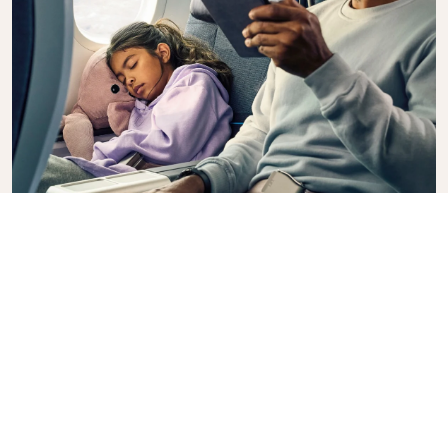
Premium Comfort
Sie wünschen für Ihren Interkontinentalflug mehr
Auswahl, Bequemlichkeit und Komfort? Buchen Sie
ein Upgrade auf unsere Premium Comfort Class und
genießen Sie eine geräumige, abgetrennte Kabine.
Machen Sie es sich in einem geräumigen Sitz mit
zusätzlichem Beinraum und größerer Neigung
bequem, sodass Sie sich während des gesamten