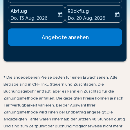
Abflug
Rückflug
today
today
fc-booking-departure-date-aria-label
fc-booking-return-date-ari
Do. 13 Aug. 2026
Do. 20 Aug. 2026
Angebote ansehen
* Die angegebenen Preise gelten für einen Erwachsenen. Alle
Beträge sind in CHF. Inkl. Steuern und Zuschlägen. Die
Buchungsgebühr entfällt, aber es kann ein Zuschlag für die
Zahlungsmethode anfallen. Die gezeigten Preise können je nach
Tarifverfügbarkeit variieren. Bei der Auswahl Ihrer
Zahlungsmethode wird Ihnen der Endbetrag angezeigt.Die
angezeigten Tarife waren innerhalb der letzten 48 Stunden gültig
und sind zum Zeitpunkt der Buchung möglicherweise nicht mehr