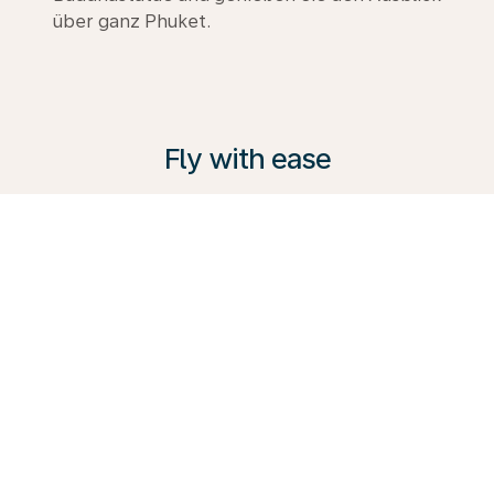
über ganz Phuket.
Fly with ease
KLM bietet eine Reihe von Services an, um jedem
Reisenden gerecht zu werden – von der
komfortablen Premium Comfort Class bis zur
Business Class. Entdecken Sie alle Möglichkeiten,
informieren Sie sich in unserem Reiseführer und
buchen Sie gleich heute Ihre nächste Reise mit uns.