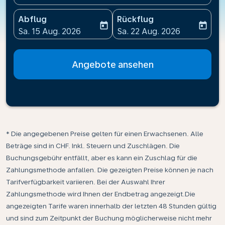
Abflug
Rückflug
today
today
fc-booking-departure-date-aria-label
fc-booking-return-date-ari
Sa. 15 Aug. 2026
Sa. 22 Aug. 2026
Angebote ansehen
* Die angegebenen Preise gelten für einen Erwachsenen. Alle
Beträge sind in CHF. Inkl. Steuern und Zuschlägen. Die
Buchungsgebühr entfällt, aber es kann ein Zuschlag für die
Zahlungsmethode anfallen. Die gezeigten Preise können je nach
Tarifverfügbarkeit variieren. Bei der Auswahl Ihrer
Zahlungsmethode wird Ihnen der Endbetrag angezeigt.Die
angezeigten Tarife waren innerhalb der letzten 48 Stunden gültig
und sind zum Zeitpunkt der Buchung möglicherweise nicht mehr