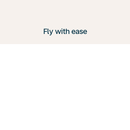
Fly with ease
KLM bietet eine Reihe von Services an, um jedem
Reisenden gerecht zu werden – von der
komfortablen Premium Comfort Class bis zur
Business Class. Entdecken Sie alle Möglichkeiten,
informieren Sie sich in unserem Reiseführer und
buchen Sie gleich heute Ihre nächste Reise mit uns.