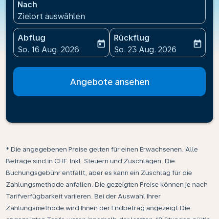
Nach
Zielort auswählen
Abflug
Rückflug
today
today
fc-booking-departure-date-aria-label
fc-booking-return-date-ari
So. 16 Aug. 2026
So. 23 Aug. 2026
Angebote ansehen
* Die angegebenen Preise gelten für einen Erwachsenen. Alle
Beträge sind in CHF. Inkl. Steuern und Zuschlägen. Die
Buchungsgebühr entfällt, aber es kann ein Zuschlag für die
Zahlungsmethode anfallen. Die gezeigten Preise können je nach
Tarifverfügbarkeit variieren. Bei der Auswahl Ihrer
Zahlungsmethode wird Ihnen der Endbetrag angezeigt.Die