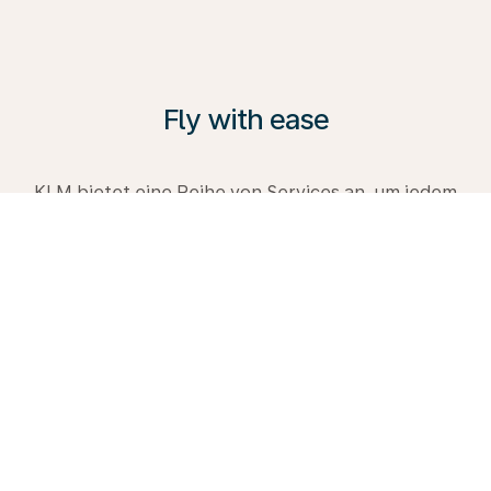
Fly with ease
KLM bietet eine Reihe von Services an, um jedem
Reisenden gerecht zu werden – von der
komfortablen Premium Comfort Class bis zur
Business Class. Entdecken Sie alle Möglichkeiten,
informieren Sie sich in unserem Reiseführer und
buchen Sie gleich heute Ihre nächste Reise mit uns.