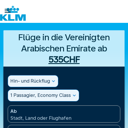

Flüge in die Vereinigten
Arabischen Emirate ab
535CHF
Hin- und Rückflug
expand_more
1 Passagier, Economy Class
expand_more
Ab
Stadt, Land oder Flughafen