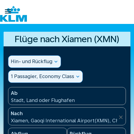

Flüge nach Xiamen (XMN)
Hin- und Rückflug
expand_more
1 Passagier, Economy Class
expand_more
Ab
Stadt, Land oder Flughafen
Nach
close
Xiamen, Gaoqi International Airport(XMN), China
Abflug
Rückflug