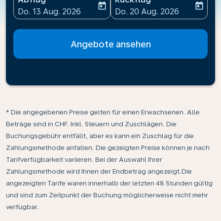
today
today
fc-booking-departure-date-aria-label
fc-booking-return-date-ari
Do. 13 Aug. 2026
Do. 20 Aug. 2026
Angebote ansehen
* Die angegebenen Preise gelten für einen Erwachsenen. Alle
Beträge sind in CHF. Inkl. Steuern und Zuschlägen. Die
Buchungsgebühr entfällt, aber es kann ein Zuschlag für die
Zahlungsmethode anfallen. Die gezeigten Preise können je nach
Tarifverfügbarkeit variieren. Bei der Auswahl Ihrer
Zahlungsmethode wird Ihnen der Endbetrag angezeigt.Die
angezeigten Tarife waren innerhalb der letzten 48 Stunden gültig
und sind zum Zeitpunkt der Buchung möglicherweise nicht mehr
verfügbar.