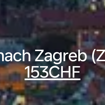
nach Zagreb (
153CHF