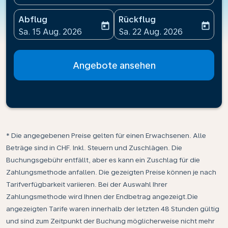
Abflug
Rückflug
today
today
fc-booking-departure-date-aria-label
fc-booking-return-date-ari
Sa. 15 Aug. 2026
Sa. 22 Aug. 2026
Angebote ansehen
* Die angegebenen Preise gelten für einen Erwachsenen. Alle
Beträge sind in CHF. Inkl. Steuern und Zuschlägen. Die
Buchungsgebühr entfällt, aber es kann ein Zuschlag für die
Zahlungsmethode anfallen. Die gezeigten Preise können je nach
Tarifverfügbarkeit variieren. Bei der Auswahl Ihrer
Zahlungsmethode wird Ihnen der Endbetrag angezeigt.Die
angezeigten Tarife waren innerhalb der letzten 48 Stunden gültig
und sind zum Zeitpunkt der Buchung möglicherweise nicht mehr