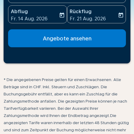
Abflug
Rückflug
today
today
fc-booking-departure-date-aria-label
fc-booking-return-date-ari
Fr. 14 Aug. 2026
Fr. 21 Aug. 2026
Angebote ansehen
* Die angegebenen Preise gelten für einen Erwachsenen. Alle
Beträge sind in CHF. Inkl. Steuern und Zuschlägen. Die
Buchungsgebühr entfällt, aber es kann ein Zuschlag für die
Zahlungsmethode anfallen. Die gezeigten Preise können je nach
Tarifverfügbarkeit variieren. Bei der Auswahl Ihrer
Zahlungsmethode wird Ihnen der Endbetrag angezeigt.Die
angezeigten Tarife waren innerhalb der letzten 48 Stunden gültig
und sind zum Zeitpunkt der Buchung möglicherweise nicht mehr