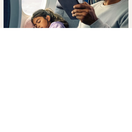
Premium Comfort
Sie wünschen für Ihren Interkontinentalflug mehr
Auswahl, Bequemlichkeit und Komfort? Buchen Sie
ein Upgrade auf unsere Premium Comfort Class und
genießen Sie eine geräumige, abgetrennte Kabine.
Machen Sie es sich in einem geräumigen Sitz mit
zusätzlichem Beinraum und größerer Neigung
bequem, sodass Sie sich während des gesamten