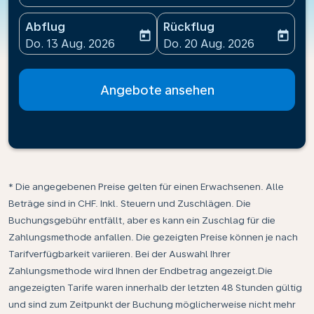
Abflug
Rückflug
today
today
fc-booking-departure-date-aria-label
fc-booking-return-date-ari
Do. 13 Aug. 2026
Do. 20 Aug. 2026
Angebote ansehen
* Die angegebenen Preise gelten für einen Erwachsenen. Alle
Beträge sind in CHF. Inkl. Steuern und Zuschlägen. Die
Buchungsgebühr entfällt, aber es kann ein Zuschlag für die
Zahlungsmethode anfallen. Die gezeigten Preise können je nach
Tarifverfügbarkeit variieren. Bei der Auswahl Ihrer
Zahlungsmethode wird Ihnen der Endbetrag angezeigt.Die
angezeigten Tarife waren innerhalb der letzten 48 Stunden gültig
und sind zum Zeitpunkt der Buchung möglicherweise nicht mehr