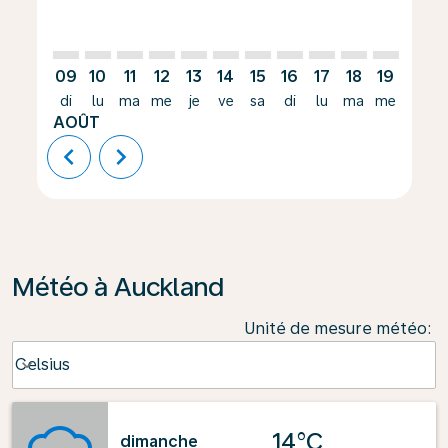
09
10
11
12
13
14
15
16
17
18
19
20
di
lu
ma
me
je
ve
sa
di
lu
ma
me
je
AOÛT
chevron_left
chevron_right
Météo à Auckland
Unité de mesure météo
:
Weather unit option Celsius Selected
Celsius
keyboard_arrow_down
14°C
dimanche