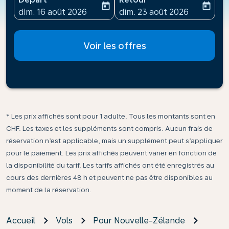
today
today
fc-booking-departure-date-aria-label
fc-booking-return-date-ari
dim. 16 août 2026
dim. 23 août 2026
Voir les offres
* Les prix affichés sont pour 1 adulte. Tous les montants sont en
CHF. Les taxes et les suppléments sont compris. Aucun frais de
réservation n’est applicable, mais un supplément peut s’appliquer
pour le paiement. Les prix affichés peuvent varier en fonction de
la disponibilité du tarif. Les tarifs affichés ont été enregistrés au
cours des dernières 48 h et peuvent ne pas être disponibles au
moment de la réservation.
Accueil
Vols
Pour Nouvelle-Zélande