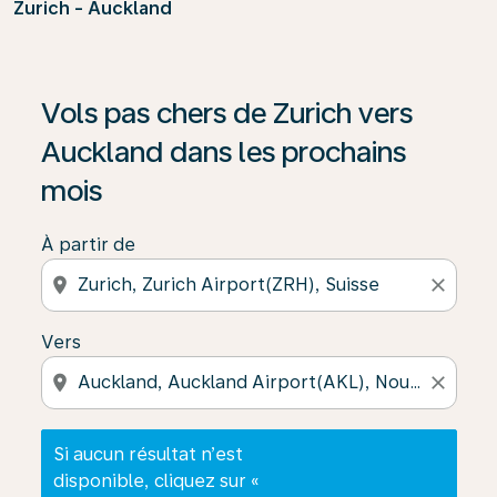
Zurich - Auckland
Si aucun résultat n’est disponible, cliquez sur « Trouver
Vols pas chers de Zurich vers
Auckland dans les prochains
mois
À partir de
location_on
close
Vers
location_on
close
Si aucun résultat n’est
disponible, cliquez sur «