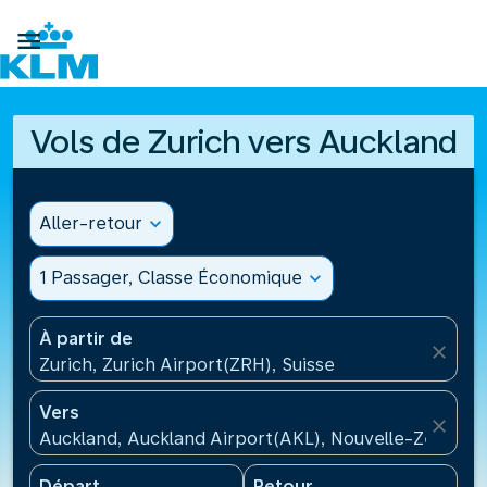

Vols de Zurich vers Auckland
Aller-retour
expand_more
1 Passager, Classe Économique
expand_more
À partir de
close
Zurich, Zurich Airport(ZRH), Suisse
Vers
close
Auckland, Auckland Airport(AKL), Nouvelle-Zélande
Départ
Retour