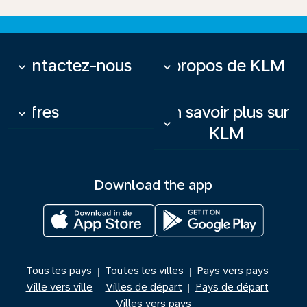
Contactez-nous
À propos de KLM
keyboard_arrow_down
keyboard_arrow_down
Offres
En savoir plus sur
keyboard_arrow_down
keyboard_arrow_down
KLM
Download the app
Tous les pays
Toutes les villes
Pays vers pays
|
|
|
Ville vers ville
Villes de départ
Pays de départ
|
|
|
Villes vers pays