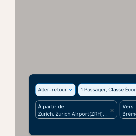
Aller-retour
expand_more
1 Passager, Classe Éc
À partir de
Vers
close