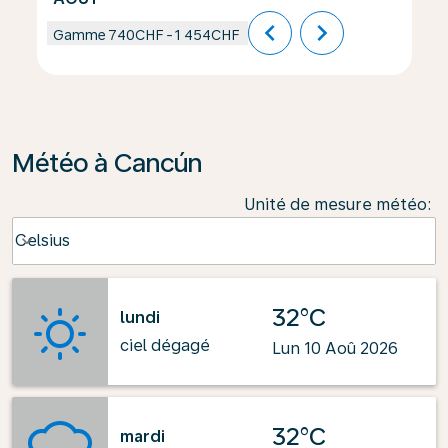
chevron_left
chevron_right
Gamme
740CHF
-
1 454CHF
Météo à Cancún
Unité de mesure météo
:
Weather unit option Celsius Selected
Celsius
keyboard_arrow_down
32°C
lundi
ciel dégagé
Lun 10 Aoû 2026
32°C
mardi