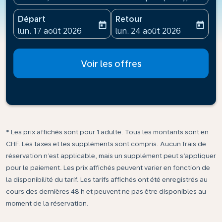
Départ
Retour
today
today
fc-booking-departure-date-aria-label
fc-booking-return-date-ari
lun. 17 août 2026
lun. 24 août 2026
Voir les offres
* Les prix affichés sont pour 1 adulte. Tous les montants sont en
CHF. Les taxes et les suppléments sont compris. Aucun frais de
réservation n’est applicable, mais un supplément peut s’appliquer
pour le paiement. Les prix affichés peuvent varier en fonction de
la disponibilité du tarif. Les tarifs affichés ont été enregistrés au
cours des dernières 48 h et peuvent ne pas être disponibles au
moment de la réservation.