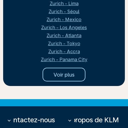
Zurich - Lima
Zurich - Séoul
Zurich - Mexico
Zurich - Los Angeles
Zurich - Atlanta
Zurich - Tokyo
Zurich - Accra
Zurich - Panama City
Voir plus
Contactez-nous
À propos de KLM
keyboard_arrow_down
keyboard_arrow_down