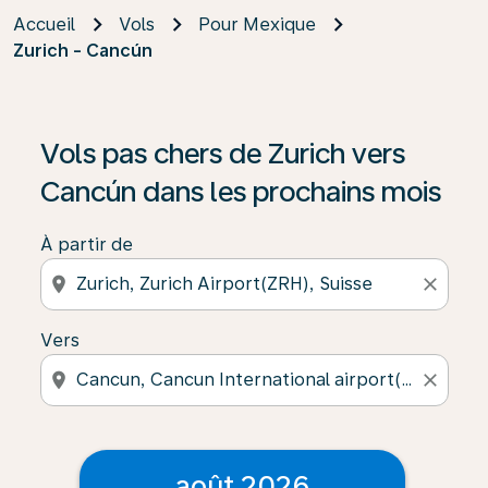
Accueil
Vols
Pour Mexique
Zurich - Cancún
Vols pas chers de Zurich vers
Cancún dans les prochains mois
À partir de
location_on
close
Vers
location_on
close
août 2026