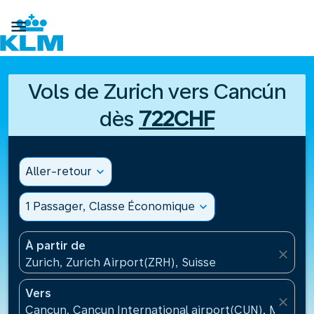

Vols de Zurich vers Cancún
dès
722CHF
Aller-retour
expand_more
1 Passager, Classe Économique
expand_more
À partir de
close
Zurich, Zurich Airport(ZRH), Suisse
Vers
close
Cancun, Cancun International airport(CUN), Mexiqu