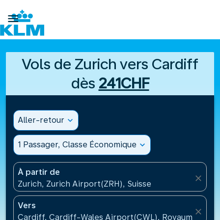

Vols de Zurich vers Cardiff
dès
241CHF
Aller-retour
expand_more
1 Passager, Classe Économique
expand_more
À partir de
close
Zurich, Zurich Airport(ZRH), Suisse
Vers
close
Cardiff, Cardiff-Wales Airport(CWL), Royaume-Uni