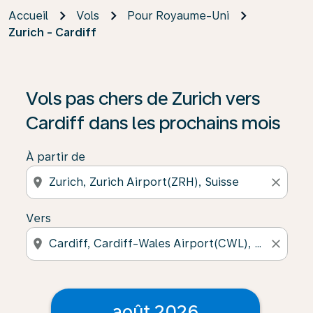
Accueil
Vols
Pour Royaume-Uni
Zurich - Cardiff
Vols pas chers de Zurich vers
Cardiff dans les prochains mois
À partir de
location_on
close
Vers
location_on
close
août 2026