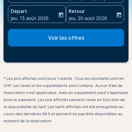
Départ
Retour
today
today
fc-booking-departure-date-aria-label
fc-booking-return-date-ari
jeu. 13 août 2026
jeu. 20 août 2026
Voir les offres
* Les prix affichés sont pour 1 adulte. Tous les montants sont en
CHF. Les taxes et les suppléments sont compris. Aucun frais de
réservation n’est applicable, mais un supplément peut s’appliquer
pour le paiement. Les prix affichés peuvent varier en fonction de
la disponibilité du tarif. Les tarifs affichés ont été enregistrés au
cours des dernières 48 h et peuvent ne pas être disponibles au
moment de la réservation.