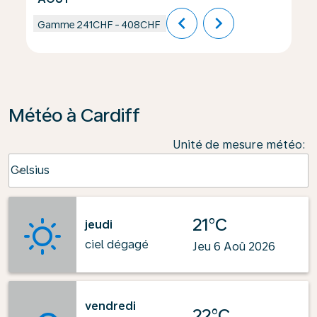
chevron_left
chevron_right
Gamme
241CHF
-
408CHF
Météo à Cardiff
Unité de mesure météo
:
Weather unit option Celsius Selected
Celsius
keyboard_arrow_down
21°C
jeudi
ciel dégagé
Jeu 6 Aoû 2026
vendredi
22°C