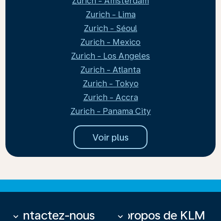
Zurich - Amsterdam
Zurich - Lima
Zurich - Séoul
Zurich - Mexico
Zurich - Los Angeles
Zurich - Atlanta
Zurich - Tokyo
Zurich - Accra
Zurich - Panama City
Voir plus
Contactez-nous
À propos de KLM
keyboard_arrow_down
keyboard_arrow_down