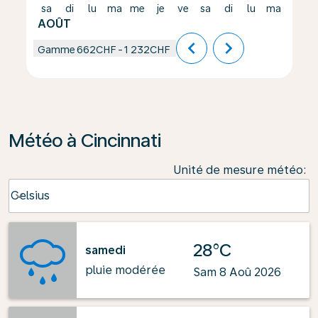
sa
di
lu
ma
me
je
ve
sa
di
lu
ma
me
AOÛT
chevron_left
chevron_right
Gamme
662CHF
-
1 232CHF
Météo à Cincinnati
Unité de mesure météo
:
Weather unit option Celsius Selected
Celsius
keyboard_arrow_down
28°C
samedi
pluie modérée
Sam 8 Aoû 2026