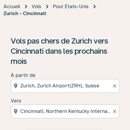
Accueil
Vols
Pour États-Unis
Zurich - Cincinnati
Vols pas chers de Zurich vers
Cincinnati dans les prochains
mois
À partir de
location_on
close
Vers
location_on
close