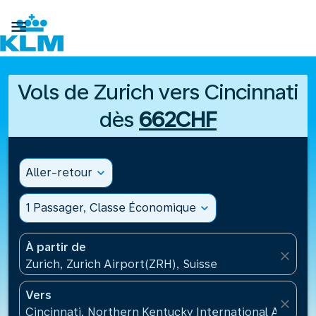

Vols de Zurich vers Cincinnati
dès
662CHF
Aller-retour
expand_more
1 Passager, Classe Économique
expand_more
À partir de
close
Zurich, Zurich Airport(ZRH), Suisse
Vers
close
Cincinnati, Northern Kentucky International Airport