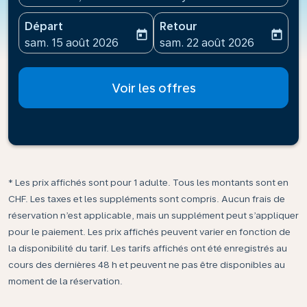
Départ
Retour
today
today
fc-booking-departure-date-aria-label
fc-booking-return-date-ari
sam. 15 août 2026
sam. 22 août 2026
Voir les offres
* Les prix affichés sont pour 1 adulte. Tous les montants sont en
CHF. Les taxes et les suppléments sont compris. Aucun frais de
réservation n’est applicable, mais un supplément peut s’appliquer
pour le paiement. Les prix affichés peuvent varier en fonction de
la disponibilité du tarif. Les tarifs affichés ont été enregistrés au
cours des dernières 48 h et peuvent ne pas être disponibles au
moment de la réservation.