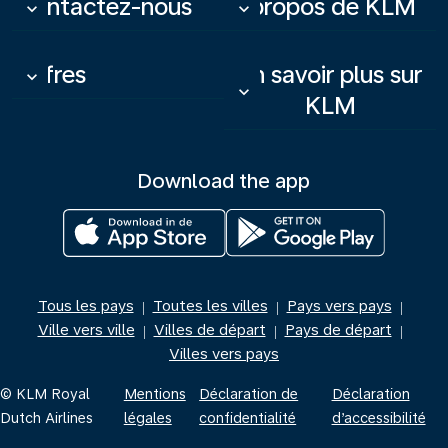
Contactez-nous
À propos de KLM
keyboard_arrow_down
keyboard_arrow_down
Offres
En savoir plus sur
keyboard_arrow_down
keyboard_arrow_down
KLM
Download the app
Tous les pays
Toutes les villes
Pays vers pays
|
|
|
Ville vers ville
Villes de départ
Pays de départ
|
|
|
Villes vers pays
© KLM Royal
Mentions
Déclaration de
Déclaration
Dutch Airlines
légales
confidentialité
d’accessibilité