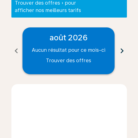
Trouver des offres » pour
afficher nos meilleurs tarifs
août 2026
chevron_left
chevron_right
Aucun résultat pour ce mois-ci
Auc
Trouver des offres
Displaying fares for août-2026
ZRH–CLE: cmp-view-offers-disclaimer. Trouver des of
ZRH–CLE: cmp-view-offers-disclaimer. Trouver de
ZRH–CLE: cmp-view-offers-disclaimer. Trouve
ZRH–CLE: cmp-view-offers-disclaimer. Tr
ZRH–CLE: cmp-view-offers-disclaime
ZRH–CLE: cmp-view-offers-discl
ZRH–CLE: cmp-view-offers-d
ZRH–CLE: cmp-view-offe
ZRH–CLE: cmp-view-
ZRH–CLE: cmp-v
ZRH–CLE: 
ZRH–C
Z