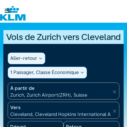

Vols de Zurich vers Cleveland
Aller-retour
expand_more
1 Passager, Classe Économique
expand_more
À partir de
close
Zurich, Zurich Airport(ZRH), Suisse
Vers
close
Cleveland, Cleveland Hopkins International Airport(
Départ
Retour