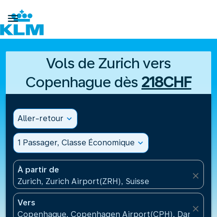

Vols de Zurich vers
Copenhague dès
218CHF
Aller-retour
expand_more
1 Passager, Classe Économique
expand_more
À partir de
close
Zurich, Zurich Airport(ZRH), Suisse
Vers
close
Copenhague, Copenhagen Airport(CPH), Danemark