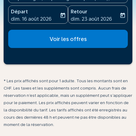
Départ
Retour
today
today
fc-booking-departure-date-aria-label
fc-booking-return-date-ari
dim. 16 août 2026
dim. 23 août 2026
Voir les offres
* Les prix affichés sont pour 1 adulte. Tous les montants sont en
CHF. Les taxes et les suppléments sont compris. Aucun frais de
réservation n’est applicable, mais un supplément peut s’appliquer
pour le paiement. Les prix affichés peuvent varier en fonction de
la disponibilité du tarif. Les tarifs affichés ont été enregistrés au
cours des dernières 48 h et peuvent ne pas être disponibles au
moment de la réservation.