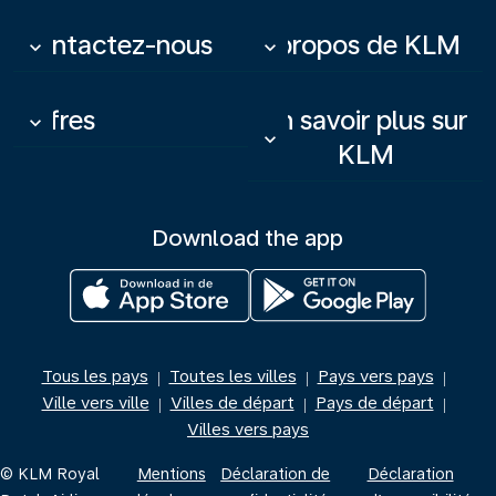
Contactez-nous
À propos de KLM
keyboard_arrow_down
keyboard_arrow_down
Offres
En savoir plus sur
keyboard_arrow_down
keyboard_arrow_down
KLM
Download the app
Tous les pays
Toutes les villes
Pays vers pays
|
|
|
Ville vers ville
Villes de départ
Pays de départ
|
|
|
Villes vers pays
© KLM Royal
Mentions
Déclaration de
Déclaration