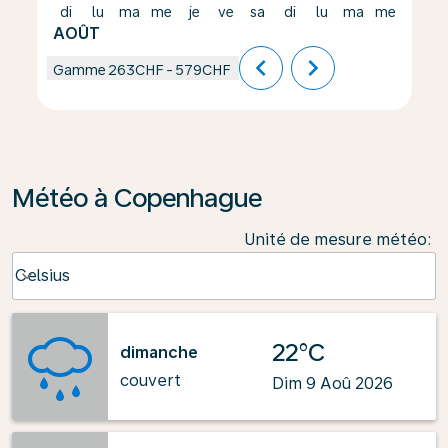
di
lu
ma
me
je
ve
sa
di
lu
ma
me
je
AOÛT
chevron_left
chevron_right
Gamme
263CHF
-
579CHF
Météo à Copenhague
Unité de mesure météo
:
Weather unit option Celsius Selected
Celsius
keyboard_arrow_down
22°C
dimanche
couvert
Dim 9 Aoû 2026