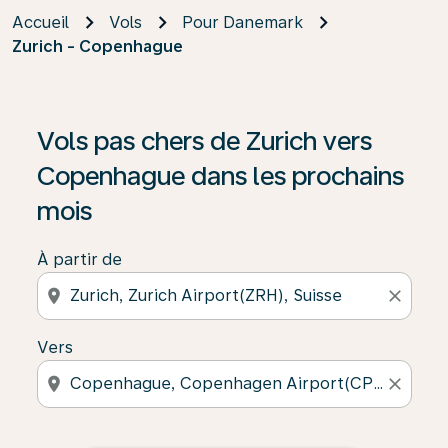
Accueil
Vols
Pour Danemark
Zurich - Copenhague
Vols pas chers de Zurich vers
Copenhague dans les prochains
mois
À partir de
location_on
close
Vers
location_on
close