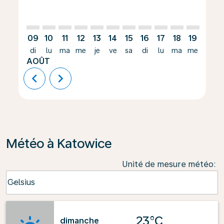
09
10
11
12
13
14
15
16
17
18
19
20
di
lu
ma
me
je
ve
sa
di
lu
ma
me
je
AOÛT
chevron_left
chevron_right
Météo à Katowice
Unité de mesure météo
:
Weather unit option Celsius Selected
Celsius
keyboard_arrow_down
23°C
dimanche