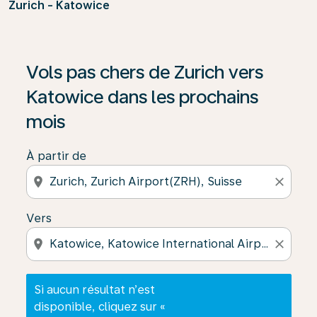
Zurich - Katowice
Si aucun résultat n’est disponible, cliquez sur « Trouver
Vols pas chers de Zurich vers
Katowice dans les prochains
mois
À partir de
location_on
close
Vers
location_on
close
Si aucun résultat n’est
disponible, cliquez sur «