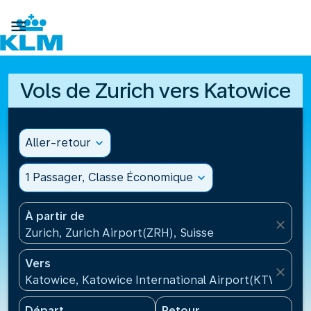

Vols de Zurich vers Katowice
Aller-retour
expand_more
1 Passager, Classe Économique
expand_more
À partir de
close
Zurich, Zurich Airport(ZRH), Suisse
Vers
close
Katowice, Katowice International Airport(KTW), Po
Départ
Retour