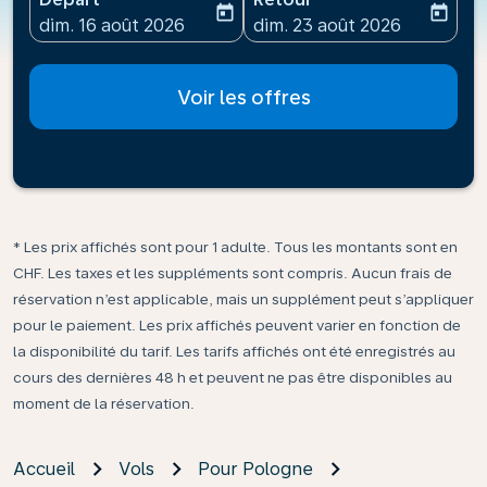
today
today
fc-booking-departure-date-aria-label
fc-booking-return-date-ari
dim. 16 août 2026
dim. 23 août 2026
Voir les offres
* Les prix affichés sont pour 1 adulte. Tous les montants sont en
CHF. Les taxes et les suppléments sont compris. Aucun frais de
réservation n’est applicable, mais un supplément peut s’appliquer
pour le paiement. Les prix affichés peuvent varier en fonction de
la disponibilité du tarif. Les tarifs affichés ont été enregistrés au
cours des dernières 48 h et peuvent ne pas être disponibles au
moment de la réservation.
Accueil
Vols
Pour Pologne