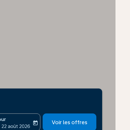
our
Voir les offres
today
-aria-label
ooking-return-date-aria-label
 22 août 2026