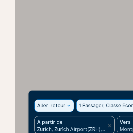
Aller-retour
expand_more
1 Passager, Classe Éc
À partir de
Vers
close