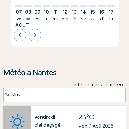
07
08
09
10
11
12
13
14
15
16
17
18
ve
sa
di
lu
ma
me
je
ve
sa
di
lu
ma
AOÛT
chevron_left
chevron_right
Météo à Nantes
Unité de mesure météo
:
Weather unit option Celsius Selected
Celsius
keyboard_arrow_down
23°C
vendredi
ciel dégagé
Ven 7 Aoû 2026