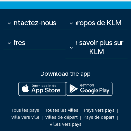
Contactez-nous
À propos de KLM
keyboard_arrow_down
keyboard_arrow_down
Offres
En savoir plus sur
keyboard_arrow_down
keyboard_arrow_down
KLM
Download the app
Tous les pays
Toutes les villes
Pays vers pays
|
|
|
Ville vers ville
Villes de départ
Pays de départ
|
|
|
Villes vers pays