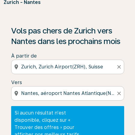
Zurich - Nantes
Si aucun résultat n’est disponible, cliquez sur « Trouver
Vols pas chers de Zurich vers
Nantes dans les prochains mois
À partir de
location_on
close
Vers
location_on
close
Si aucun résultat n’est
disponible, cliquez sur «
Trouver des offres » pour
afficher nos meilleurs tarifs