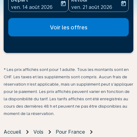
today
today
fc-booking-departure-date-aria-label
fc-booking-return-date-ari
ven. 14 août 2026
ven. 21 août 2026
Voir les offres
* Les prix affichés sont pour 1 adulte. Tous les montants sont en
CHF. Les taxes et les suppléments sont compris. Aucun frais de
réservation n’est applicable, mais un supplément peut s’appliquer
pour le paiement. Les prix affichés peuvent varier en fonction de
la disponibilité du tarif. Les tarifs affichés ont été enregistrés au
cours des dernières 48 h et peuvent ne pas être disponibles au
moment de la réservation.
Accueil
Vols
Pour France