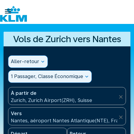

Vols de Zurich vers Nantes
Aller-retour
expand_more
1 Passager, Classe Économique
expand_more
À partir de
close
Zurich, Zurich Airport(ZRH), Suisse
Vers
close
Nantes, aéroport Nantes Atlantique(NTE), France
Départ
Retour