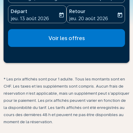
Départ
Retour
today
today
fc-booking-departure-date-aria-label
fc-booking-return-date-ari
jeu. 13 août 2026
jeu. 20 août 2026
Voir les offres
* Les prix affichés sont pour 1 adulte. Tous les montants sont en
CHF. Les taxes et les suppléments sont compris. Aucun frais de
réservation n’est applicable, mais un supplément peut s’appliquer
pour le paiement. Les prix affichés peuvent varier en fonction de
la disponibilité du tarif. Les tarifs affichés ont été enregistrés au
cours des dernières 48 h et peuvent ne pas être disponibles au
moment de la réservation.