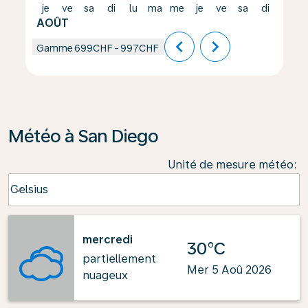
je
ve
sa
di
lu
ma
me
je
ve
sa
di
lu
AOÛT
chevron_left
chevron_right
Gamme
699CHF
-
997CHF
Météo à San Diego
Unité de mesure météo
:
Weather unit option Celsius Selected
Celsius
keyboard_arrow_down
mercredi
30°C
partiellement
Mer 5 Aoû 2026
nuageux