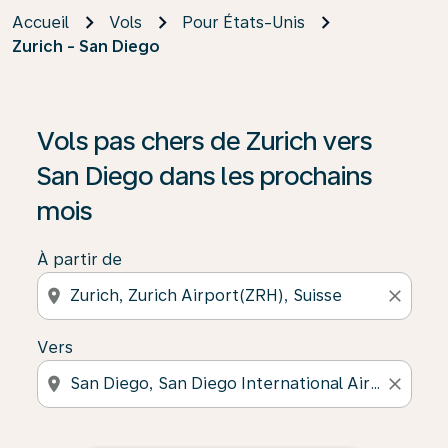
Accueil
Vols
Pour États-Unis
Zurich - San Diego
Vols pas chers de Zurich vers
San Diego dans les prochains
mois
À partir de
location_on
close
Vers
location_on
close