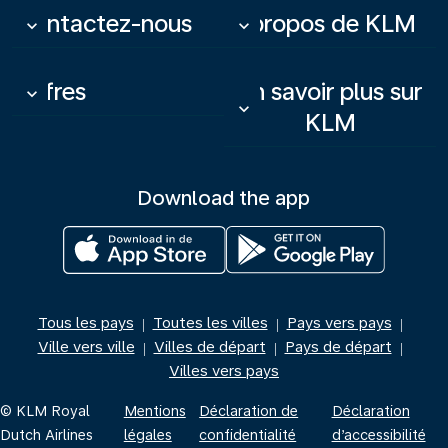
Contactez-nous
À propos de KLM
keyboard_arrow_down
keyboard_arrow_down
Offres
En savoir plus sur
keyboard_arrow_down
keyboard_arrow_down
KLM
Download the app
Tous les pays
Toutes les villes
Pays vers pays
|
|
|
Ville vers ville
Villes de départ
Pays de départ
|
|
|
Villes vers pays
© KLM Royal
Mentions
Déclaration de
Déclaration
Dutch Airlines
légales
confidentialité
d’accessibilité