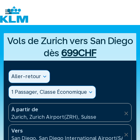

Vols de Zurich vers San Diego
dès
699CHF
Aller-retour
expand_more
1 Passager, Classe Économique
expand_more
À partir de
close
Zurich, Zurich Airport(ZRH), Suisse
Vers
close
San Diego, San Diego International Airport(SAN), Ét