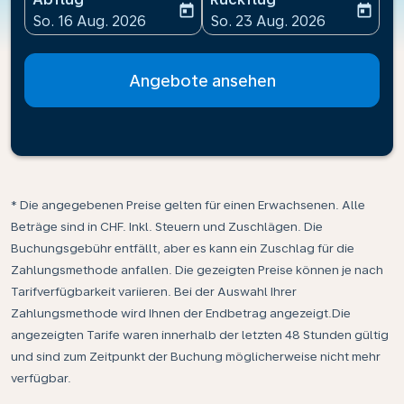
today
today
fc-booking-departure-date-aria-label
fc-booking-return-date-ari
So. 16 Aug. 2026
So. 23 Aug. 2026
Angebote ansehen
* Die angegebenen Preise gelten für einen Erwachsenen. Alle
Beträge sind in CHF. Inkl. Steuern und Zuschlägen. Die
Buchungsgebühr entfällt, aber es kann ein Zuschlag für die
Zahlungsmethode anfallen. Die gezeigten Preise können je nach
Tarifverfügbarkeit variieren. Bei der Auswahl Ihrer
Zahlungsmethode wird Ihnen der Endbetrag angezeigt.Die
angezeigten Tarife waren innerhalb der letzten 48 Stunden gültig
und sind zum Zeitpunkt der Buchung möglicherweise nicht mehr
verfügbar.