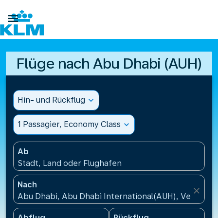

Flüge nach Abu Dhabi (AUH)
Hin- und Rückflug
expand_more
1 Passagier, Economy Class
expand_more
Ab
Stadt, Land oder Flughafen
Nach
close
Abu Dhabi, Abu Dhabi International(AUH), Vereinigt
Abflug
Rückflug