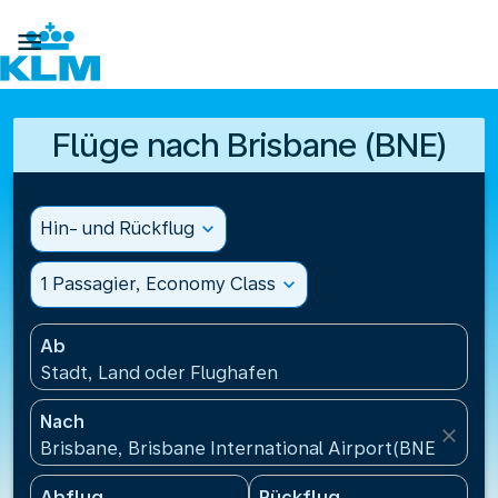

Flüge nach Brisbane (BNE)
Hin- und Rückflug
expand_more
1 Passagier, Economy Class
expand_more
Ab
Stadt, Land oder Flughafen
Nach
close
Brisbane, Brisbane International Airport(BNE), Austr
Abflug
Rückflug