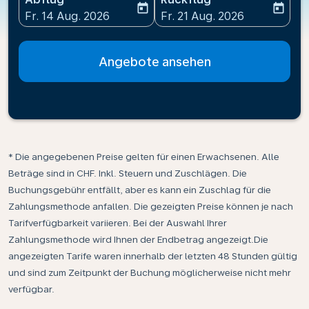
today
today
fc-booking-departure-date-aria-label
fc-booking-return-date-ari
Fr. 14 Aug. 2026
Fr. 21 Aug. 2026
Angebote ansehen
* Die angegebenen Preise gelten für einen Erwachsenen. Alle
Beträge sind in CHF. Inkl. Steuern und Zuschlägen. Die
Buchungsgebühr entfällt, aber es kann ein Zuschlag für die
Zahlungsmethode anfallen. Die gezeigten Preise können je nach
Tarifverfügbarkeit variieren. Bei der Auswahl Ihrer
Zahlungsmethode wird Ihnen der Endbetrag angezeigt.Die
angezeigten Tarife waren innerhalb der letzten 48 Stunden gültig
und sind zum Zeitpunkt der Buchung möglicherweise nicht mehr
verfügbar.