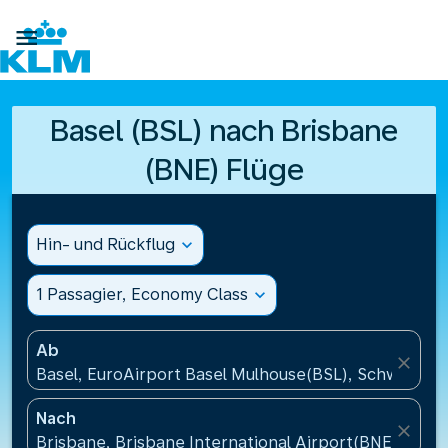

Basel (BSL) nach Brisbane
(BNE) Flüge
Hin- und Rückflug
expand_more
1 Passagier, Economy Class
expand_more
Ab
close
Basel, EuroAirport Basel Mulhouse(BSL), Schweiz
Nach
close
Brisbane, Brisbane International Airport(BNE), Austr