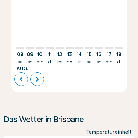
BSL–BNE: cmp-view-offers-disclaimer. Angebote suc
BSL–BNE: cmp-view-offers-disclaimer. Angebote
BSL–BNE: cmp-view-offers-disclaimer. Ange
BSL–BNE: cmp-view-offers-disclaimer. 
BSL–BNE: cmp-view-offers-disclaim
BSL–BNE: cmp-view-offers-disc
BSL–BNE: cmp-view-offers-
BSL–BNE: cmp-view-off
BSL–BNE: cmp-view
BSL–BNE: cmp-
BSL–BNE: 
BSL–B
B
08
09
10
11
12
13
14
15
16
17
18
19
sa
so
mo
di
mi
do
fr
sa
so
mo
di
mi
AUG.
chevron_left
chevron_right
Das Wetter in Brisbane
Temperatureinheit
: