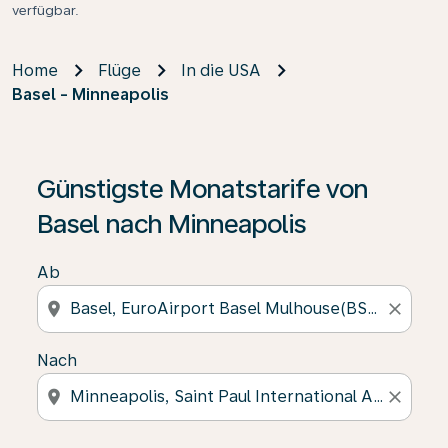
verfügbar.
Home
Flüge
In die USA
Basel - Minneapolis
Günstigste Monatstarife von
Basel nach Minneapolis
Ab
location_on
close
Nach
location_on
close