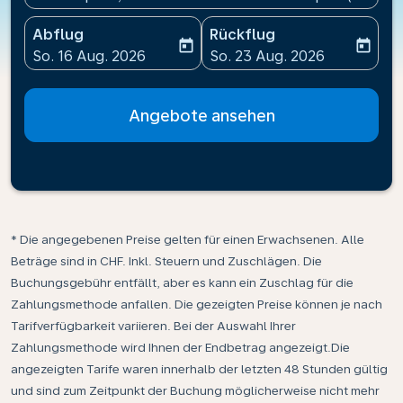
Abflug
Rückflug
today
today
fc-booking-departure-date-aria-label
fc-booking-return-date-ari
So. 16 Aug. 2026
So. 23 Aug. 2026
Angebote ansehen
* Die angegebenen Preise gelten für einen Erwachsenen. Alle
Beträge sind in CHF. Inkl. Steuern und Zuschlägen. Die
Buchungsgebühr entfällt, aber es kann ein Zuschlag für die
Zahlungsmethode anfallen. Die gezeigten Preise können je nach
Tarifverfügbarkeit variieren. Bei der Auswahl Ihrer
Zahlungsmethode wird Ihnen der Endbetrag angezeigt.Die
angezeigten Tarife waren innerhalb der letzten 48 Stunden gültig
und sind zum Zeitpunkt der Buchung möglicherweise nicht mehr