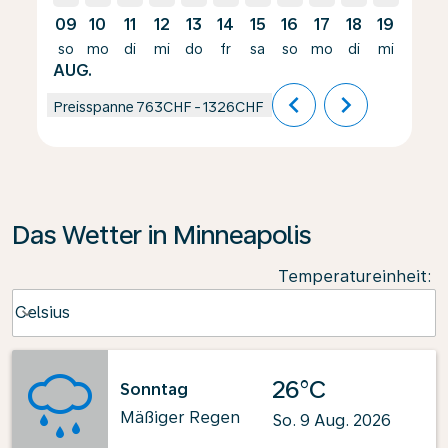
09
10
11
12
13
14
15
16
17
18
19
20
so
mo
di
mi
do
fr
sa
so
mo
di
mi
do
AUG.
chevron_left
chevron_right
Preisspanne
763CHF
-
1326CHF
Das Wetter in Minneapolis
Temperatureinheit
:
Weather unit option Celsius Selected
Celsius
keyboard_arrow_down
26°C
Sonntag
Mäßiger Regen
So. 9 Aug. 2026