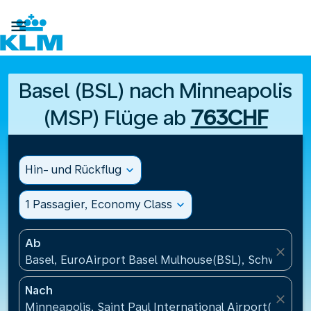

Basel (BSL) nach Minneapolis
(MSP) Flüge ab
763CHF
Hin- und Rückflug
expand_more
1 Passagier, Economy Class
expand_more
Ab
close
Basel, EuroAirport Basel Mulhouse(BSL), Schweiz
Nach
close
Minneapolis, Saint Paul International Airport(MSP),