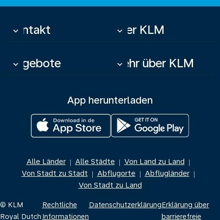
Kontakt
Über KLM
keyboard_arrow_down
keyboard_arrow_down
Angebote
Mehr über KLM
keyboard_arrow_down
keyboard_arrow_down
App herunterladen
Alle Länder
Alle Städte
Von Land zu Land
|
|
|
Von Stadt zu Stadt
Abflugorte
Abflugländer
|
|
|
Von Stadt zu Land
© KLM
Rechtliche
Datenschutzerklärung
Erklärung über
Royal Dutch
Informationen
barrierefreie