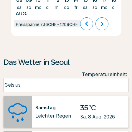
08
09
10
11
12
13
14
15
16
17
18
19
sa
so
mo
di
mi
do
fr
sa
so
mo
di
mi
AUG.
chevron_left
chevron_right
Preisspanne
736CHF
-
1208CHF
Das Wetter in Seoul
Temperatureinheit
:
Weather unit option Celsius Selected
Celsius
keyboard_arrow_down
35°C
Samstag
Leichter Regen
Sa. 8 Aug. 2026