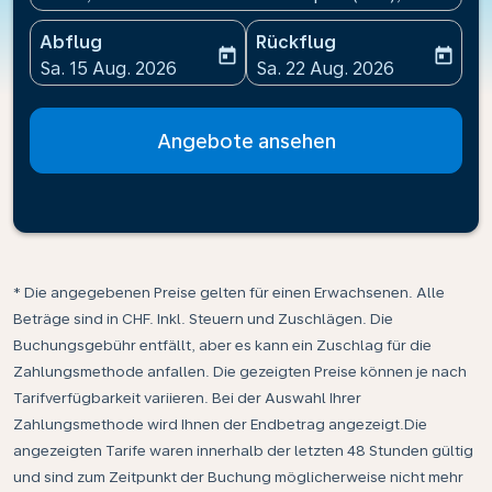
Abflug
Rückflug
today
today
fc-booking-departure-date-aria-label
fc-booking-return-date-ari
Sa. 15 Aug. 2026
Sa. 22 Aug. 2026
Angebote ansehen
* Die angegebenen Preise gelten für einen Erwachsenen. Alle
Beträge sind in CHF. Inkl. Steuern und Zuschlägen. Die
Buchungsgebühr entfällt, aber es kann ein Zuschlag für die
Zahlungsmethode anfallen. Die gezeigten Preise können je nach
Tarifverfügbarkeit variieren. Bei der Auswahl Ihrer
Zahlungsmethode wird Ihnen der Endbetrag angezeigt.Die
angezeigten Tarife waren innerhalb der letzten 48 Stunden gültig
und sind zum Zeitpunkt der Buchung möglicherweise nicht mehr