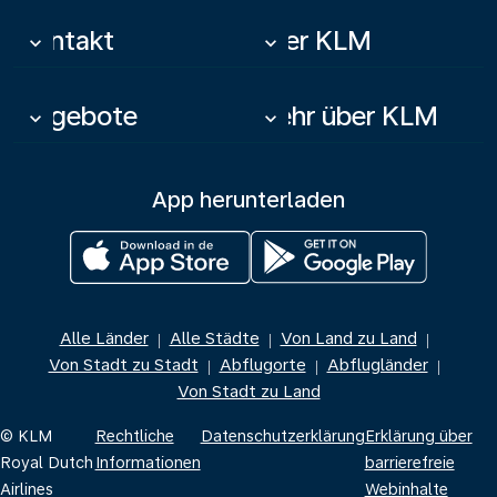
Kontakt
Über KLM
keyboard_arrow_down
keyboard_arrow_down
Angebote
Mehr über KLM
keyboard_arrow_down
keyboard_arrow_down
App herunterladen
Alle Länder
Alle Städte
Von Land zu Land
|
|
|
Von Stadt zu Stadt
Abflugorte
Abflugländer
|
|
|
Von Stadt zu Land
© KLM
Rechtliche
Datenschutzerklärung
Erklärung über
Royal Dutch
Informationen
barrierefreie
Airlines
Webinhalte