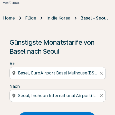
verfügbar.
Home
Flüge
In die Korea
Basel - Seoul
Günstigste Monatstarife von
Basel nach Seoul
Ab
location_on
close
Nach
location_on
close