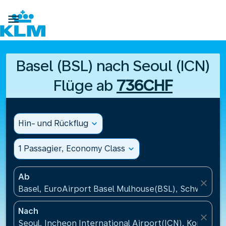

Basel (BSL) nach Seoul (ICN)
Flüge ab
736CHF
Hin- und Rückflug
expand_more
1 Passagier, Economy Class
expand_more
Ab
close
Basel, EuroAirport Basel Mulhouse(BSL), Schweiz
Nach
close
Seoul, Incheon International Airport(ICN), Korea, Re