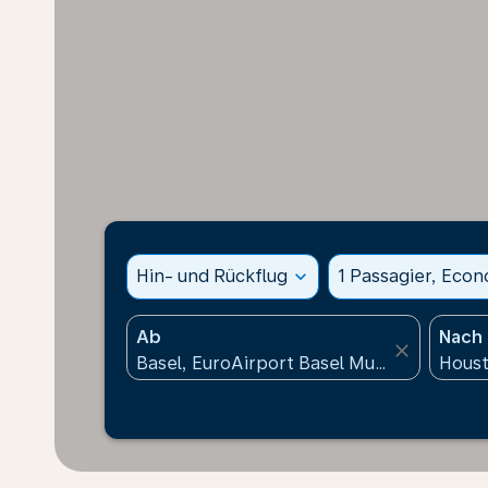
Hin- und Rückflug
expand_more
1 Passagier, Eco
Ab
Nach
close