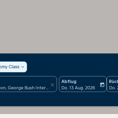
nomy Class
expand_more
Abflug
Rüc
close
today
fc-booking-departure-date
fc-b
Do. 13 Aug. 2026
Do. 