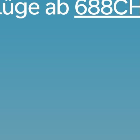
lüge ab
688C