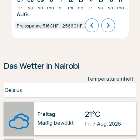
07
08
09
10
11
12
13
14
15
16
17
18
fr
sa
so
mo
di
mi
do
fr
sa
so
mo
di
AUG.
chevron_left
chevron_right
Preisspanne
516CHF
-
2566CHF
Das Wetter in Nairobi
Temperatureinheit
:
Weather unit option Celsius Selected
Celsius
keyboard_arrow_down
21°C
Freitag
Mäßig bewölkt
Fr. 7 Aug. 2026