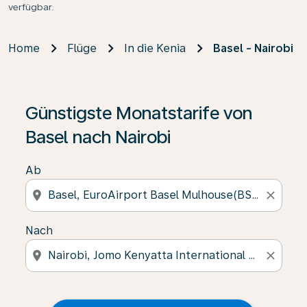
verfügbar.
Home
Flüge
In die Kenia
Basel - Nairobi
Günstigste Monatstarife von
Basel nach Nairobi
Ab
location_on
close
Nach
location_on
close