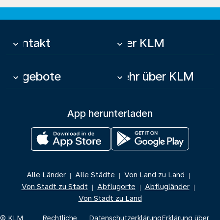
Kontakt
Über KLM
keyboard_arrow_down
keyboard_arrow_down
Angebote
Mehr über KLM
keyboard_arrow_down
keyboard_arrow_down
App herunterladen
Alle Länder
Alle Städte
Von Land zu Land
|
|
|
Von Stadt zu Stadt
Abflugorte
Abflugländer
|
|
|
Von Stadt zu Land
© KLM
Rechtliche
Datenschutzerklärung
Erklärung über