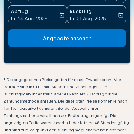
Abflug
Rückflug
today
today
fc-booking-departure-date-aria-label
fc-booking-return-date-ari
Fr. 14 Aug. 2026
Fr. 21 Aug. 2026
Angebote ansehen
* Die angegebenen Preise gelten für einen Erwachsenen. Alle
Beträge sind in CHF. Inkl. Steuern und Zuschlägen. Die
Buchungsgebühr entfällt, aber es kann ein Zuschlag für die
Zahlungsmethode anfallen. Die gezeigten Preise können je nach
Tarifverfügbarkeit variieren. Bei der Auswahl Ihrer
Zahlungsmethode wird Ihnen der Endbetrag angezeigt.Die
angezeigten Tarife waren innerhalb der letzten 48 Stunden gültig
und sind zum Zeitpunkt der Buchung möglicherweise nicht mehr