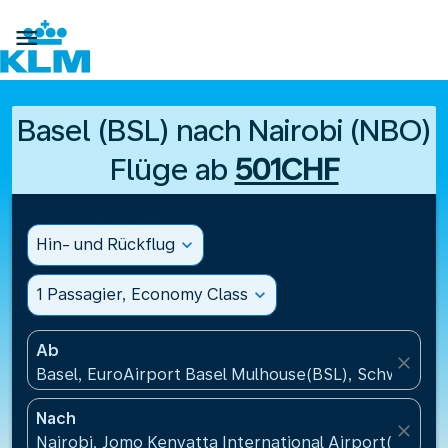

Basel (BSL) nach Nairobi (NBO)
Flüge ab
501CHF
Hin- und Rückflug
expand_more
1 Passagier, Economy Class
expand_more
Ab
close
Basel, EuroAirport Basel Mulhouse(BSL), Schweiz
Nach
close
Nairobi, Jomo Kenyatta International Airport(NBO), 