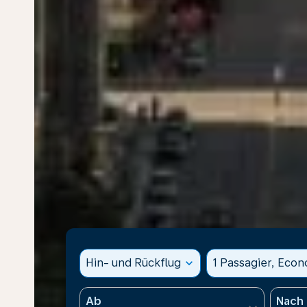
Hin- und Rückflug
expand_more
1 Passagier, Eco
Ab
Nach