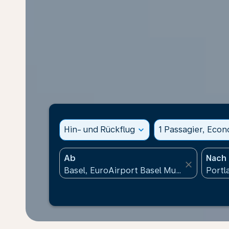
Hin- und Rückflug
expand_more
1 Passagier, Eco
Ab
Nach
close