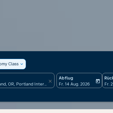
nomy Class
expand_more
Abflug
Rüc
close
today
fc-booking-departure-date
fc-b
Fr. 14 Aug. 2026
Fr. 