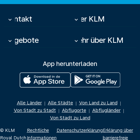
Kontakt
Über KLM
keyboard_arrow_down
keyboard_arrow_down
Angebote
Mehr über KLM
keyboard_arrow_down
keyboard_arrow_down
App herunterladen
Alle Länder
Alle Städte
Von Land zu Land
|
|
|
Von Stadt zu Stadt
Abflugorte
Abflugländer
|
|
|
Von Stadt zu Land
© KLM
Rechtliche
Datenschutzerklärung
Erklärung über
Royal Dutch
Informationen
barrierefreie