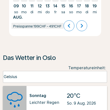
09
10
11
12
13
14
15
16
17
18
19
20
so
mo
di
mi
do
fr
sa
so
mo
di
mi
do
AUG.
chevron_left
chevron_right
Preisspanne
199CHF
-
491CHF
Das Wetter in Oslo
Temperatureinheit
:
Weather unit option Celsius Selected
Celsius
keyboard_arrow_down
20°C
Sonntag
Leichter Regen
So. 9 Aug. 2026