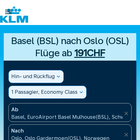

Basel (BSL) nach Oslo (OSL)
Flüge ab
191CHF
Hin- und Rückflug
expand_more
1 Passagier, Economy Class
expand_more
Ab
close
Basel, EuroAirport Basel Mulhouse(BSL), Schweiz
Nach
close
Oslo, Oslo Gardermoen(OSL), Norwegen