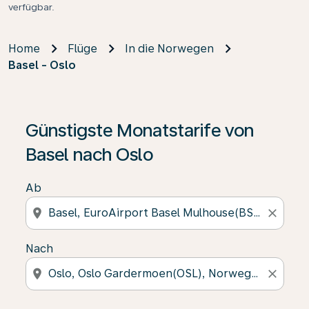
verfügbar.
Home
Flüge
In die Norwegen
Basel - Oslo
Günstigste Monatstarife von
Basel nach Oslo
Ab
location_on
close
Nach
location_on
close