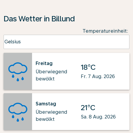
Das Wetter in Billund
Temperatureinheit
:
Weather unit option Celsius Selected
Celsius
keyboard_arrow_down
Freitag
18°C
Überwiegend
Fr. 7 Aug. 2026
bewölkt
Samstag
21°C
Überwiegend
Sa. 8 Aug. 2026
bewölkt