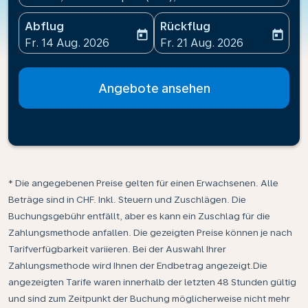
Abflug
Rückflug
today
today
fc-booking-departure-date-aria-label
fc-booking-return-date-ari
Fr. 14 Aug. 2026
Fr. 21 Aug. 2026
Angebote ansehen
* Die angegebenen Preise gelten für einen Erwachsenen. Alle
Beträge sind in CHF. Inkl. Steuern und Zuschlägen. Die
Buchungsgebühr entfällt, aber es kann ein Zuschlag für die
Zahlungsmethode anfallen. Die gezeigten Preise können je nach
Tarifverfügbarkeit variieren. Bei der Auswahl Ihrer
Zahlungsmethode wird Ihnen der Endbetrag angezeigt.Die
angezeigten Tarife waren innerhalb der letzten 48 Stunden gültig
und sind zum Zeitpunkt der Buchung möglicherweise nicht mehr