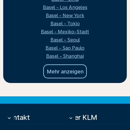
Basel - Los Angeles
Basel - New York
Basel - Tokio
Basel - Mexiko-Stadt
Basel - Seoul
Basel - Sao Paulo
Basel - Shanghai
Mehr anzeigen
Kontakt
Über KLM
keyboard_arrow_down
keyboard_arrow_down