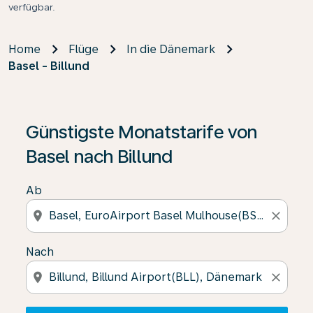
verfügbar.
Home
Flüge
In die Dänemark
Basel - Billund
Wenn keine Ergebnisse gefunden wurden, klicken Sie 
Günstigste Monatstarife von
Basel nach Billund
Ab
location_on
close
Nach
location_on
close