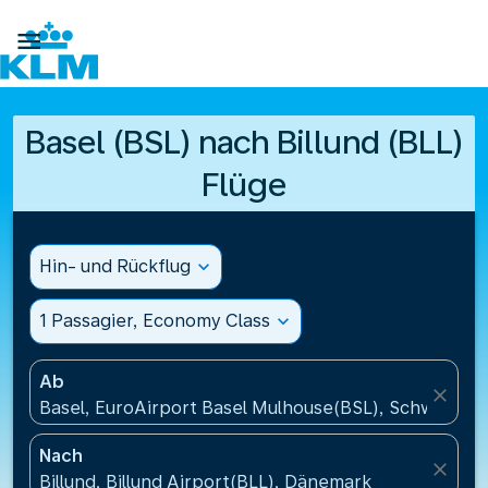

Basel (BSL) nach Billund (BLL)
Flüge
Hin- und Rückflug
expand_more
1 Passagier, Economy Class
expand_more
Ab
close
Basel, EuroAirport Basel Mulhouse(BSL), Schweiz
Nach
close
Billund, Billund Airport(BLL), Dänemark