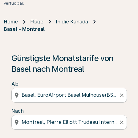
verfügbar.
Home
Flüge
In die Kanada
Basel - Montreal
Günstigste Monatstarife von
Basel nach Montreal
Ab
location_on
close
Nach
location_on
close