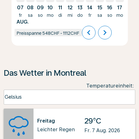
07
08
09
10
11
12
13
14
15
16
17
18
fr
sa
so
mo
di
mi
do
fr
sa
so
mo
di
AUG.
chevron_left
chevron_right
Preisspanne
548CHF
-
1112CHF
Das Wetter in Montreal
Temperatureinheit
:
Weather unit option Celsius Selected
Celsius
keyboard_arrow_down
29°C
Freitag
Leichter Regen
Fr. 7 Aug. 2026