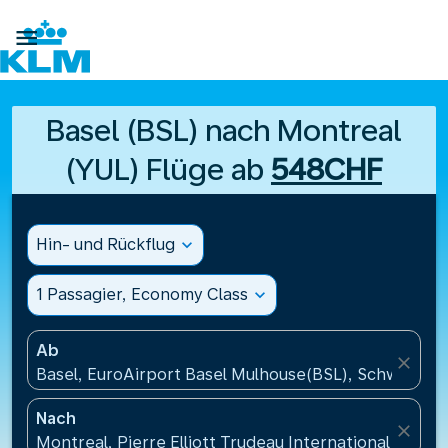

Basel (BSL) nach Montreal
(YUL) Flüge ab
548CHF
Hin- und Rückflug
expand_more
1 Passagier, Economy Class
expand_more
Ab
close
Basel, EuroAirport Basel Mulhouse(BSL), Schweiz
Nach
close
Montreal, Pierre Elliott Trudeau International Airpo