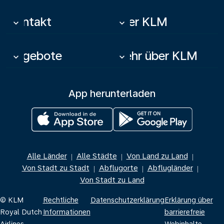
Kontakt
Über KLM
keyboard_arrow_down
keyboard_arrow_down
Angebote
Mehr über KLM
keyboard_arrow_down
keyboard_arrow_down
App herunterladen
Alle Länder
Alle Städte
Von Land zu Land
|
|
|
Von Stadt zu Stadt
Abflugorte
Abflugländer
|
|
|
Von Stadt zu Land
© KLM
Rechtliche
Datenschutzerklärung
Erklärung über
Royal Dutch
Informationen
barrierefreie