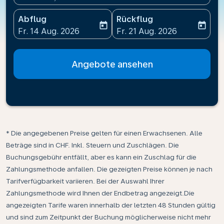
Abflug
Rückflug
today
today
fc-booking-departure-date-aria-label
fc-booking-return-date-ari
Fr. 14 Aug. 2026
Fr. 21 Aug. 2026
Angebote ansehen
* Die angegebenen Preise gelten für einen Erwachsenen. Alle
Beträge sind in CHF. Inkl. Steuern und Zuschlägen. Die
Buchungsgebühr entfällt, aber es kann ein Zuschlag für die
Zahlungsmethode anfallen. Die gezeigten Preise können je nach
Tarifverfügbarkeit variieren. Bei der Auswahl Ihrer
Zahlungsmethode wird Ihnen der Endbetrag angezeigt.Die
angezeigten Tarife waren innerhalb der letzten 48 Stunden gültig
und sind zum Zeitpunkt der Buchung möglicherweise nicht mehr