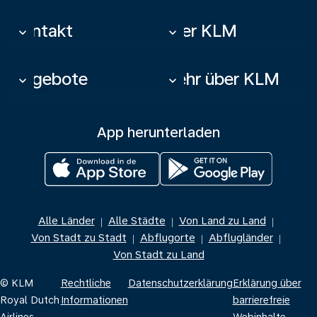
Kontakt
Über KLM
keyboard_arrow_down
keyboard_arrow_down
Angebote
Mehr über KLM
keyboard_arrow_down
keyboard_arrow_down
App herunterladen
Alle Länder
Alle Städte
Von Land zu Land
|
|
|
Von Stadt zu Stadt
Abflugorte
Abflugländer
|
|
|
Von Stadt zu Land
© KLM
Rechtliche
Datenschutzerklärung
Erklärung über
Royal Dutch
Informationen
barrierefreie