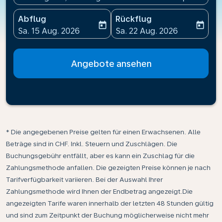
Abflug
Rückflug
today
today
fc-booking-departure-date-aria-label
fc-booking-return-date-ari
Sa. 15 Aug. 2026
Sa. 22 Aug. 2026
Angebote ansehen
* Die angegebenen Preise gelten für einen Erwachsenen. Alle
Beträge sind in CHF. Inkl. Steuern und Zuschlägen. Die
Buchungsgebühr entfällt, aber es kann ein Zuschlag für die
Zahlungsmethode anfallen. Die gezeigten Preise können je nach
Tarifverfügbarkeit variieren. Bei der Auswahl Ihrer
Zahlungsmethode wird Ihnen der Endbetrag angezeigt.Die
angezeigten Tarife waren innerhalb der letzten 48 Stunden gültig
und sind zum Zeitpunkt der Buchung möglicherweise nicht mehr