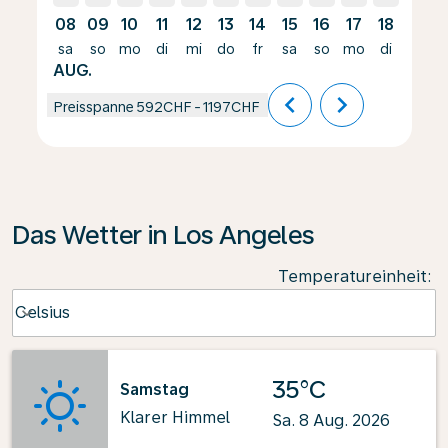
08
09
10
11
12
13
14
15
16
17
18
19
sa
so
mo
di
mi
do
fr
sa
so
mo
di
mi
AUG.
chevron_left
chevron_right
Preisspanne
592CHF
-
1197CHF
Das Wetter in Los Angeles
Temperatureinheit
:
Weather unit option Celsius Selected
Celsius
keyboard_arrow_down
35°C
Samstag
Klarer Himmel
Sa. 8 Aug. 2026