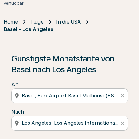
verfügbar.
Home
Flüge
In die USA
Basel - Los Angeles
Günstigste Monatstarife von
Basel nach Los Angeles
Ab
location_on
close
Nach
location_on
close