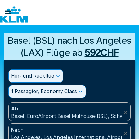

Basel (BSL) nach Los Angeles
(LAX) Flüge ab
592CHF
Hin- und Rückflug
expand_more
1 Passagier, Economy Class
expand_more
Ab
close
Basel, EuroAirport Basel Mulhouse(BSL), Schweiz
Nach
close
Los Angeles, Los Angeles International Airport(LAX