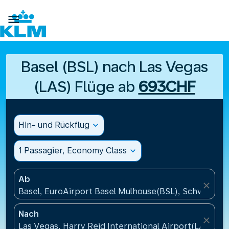

Basel (BSL) nach Las Vegas
(LAS) Flüge ab
693CHF
Hin- und Rückflug
expand_more
1 Passagier, Economy Class
expand_more
Ab
close
Basel, EuroAirport Basel Mulhouse(BSL), Schweiz
Nach
close
Las Vegas, Harry Reid International Airport(LAS), V