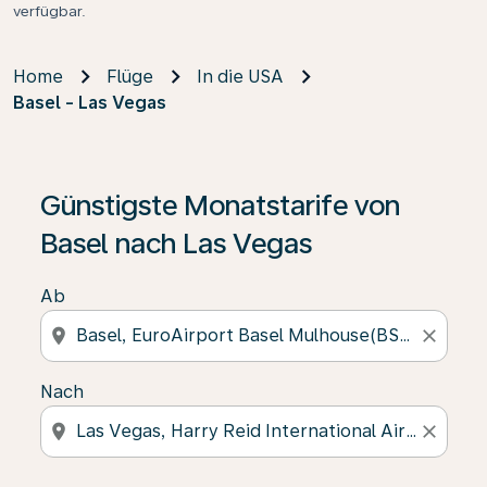
verfügbar.
Home
Flüge
In die USA
Basel - Las Vegas
Günstigste Monatstarife von
Basel nach Las Vegas
Ab
location_on
close
Nach
location_on
close