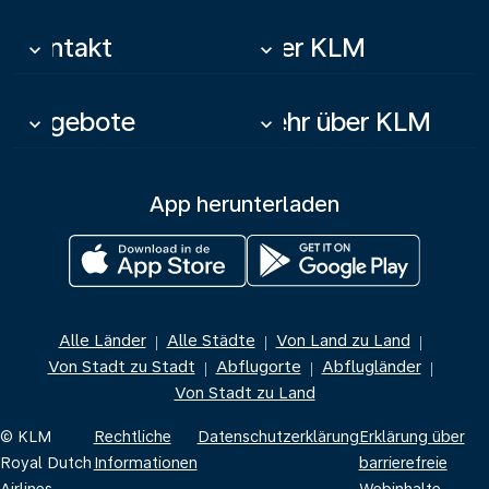
Kontakt
Über KLM
keyboard_arrow_down
keyboard_arrow_down
Angebote
Mehr über KLM
keyboard_arrow_down
keyboard_arrow_down
App herunterladen
Alle Länder
Alle Städte
Von Land zu Land
|
|
|
Von Stadt zu Stadt
Abflugorte
Abflugländer
|
|
|
Von Stadt zu Land
© KLM
Rechtliche
Datenschutzerklärung
Erklärung über
Royal Dutch
Informationen
barrierefreie