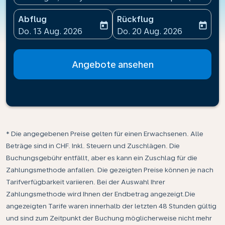
Abflug
Rückflug
today
today
fc-booking-departure-date-aria-label
fc-booking-return-date-ari
Do. 13 Aug. 2026
Do. 20 Aug. 2026
Angebote ansehen
* Die angegebenen Preise gelten für einen Erwachsenen. Alle
Beträge sind in CHF. Inkl. Steuern und Zuschlägen. Die
Buchungsgebühr entfällt, aber es kann ein Zuschlag für die
Zahlungsmethode anfallen. Die gezeigten Preise können je nach
Tarifverfügbarkeit variieren. Bei der Auswahl Ihrer
Zahlungsmethode wird Ihnen der Endbetrag angezeigt.Die
angezeigten Tarife waren innerhalb der letzten 48 Stunden gültig
und sind zum Zeitpunkt der Buchung möglicherweise nicht mehr