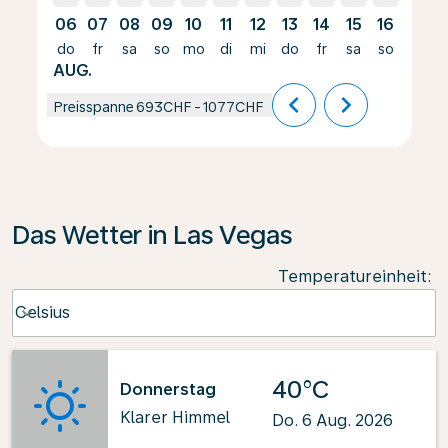
06
07
08
09
10
11
12
13
14
15
16
17
do
fr
sa
so
mo
di
mi
do
fr
sa
so
mo
AUG.
chevron_left
chevron_right
Preisspanne
693CHF
-
1077CHF
Das Wetter in Las Vegas
Temperatureinheit
:
Weather unit option Celsius Selected
Celsius
keyboard_arrow_down
40°C
Donnerstag
Klarer Himmel
Do. 6 Aug. 2026