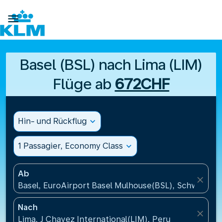

Basel (BSL) nach Lima (LIM)
Flüge ab
672CHF
Hin- und Rückflug
expand_more
1 Passagier, Economy Class
expand_more
Ab
close
Basel, EuroAirport Basel Mulhouse(BSL), Schweiz
Nach
close
Lima, J Chavez International(LIM), Peru