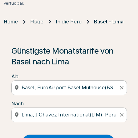
verfügbar.
Home
Flüge
In die Peru
Basel - Lima
Günstigste Monatstarife von
Basel nach Lima
Ab
location_on
close
Nach
location_on
close