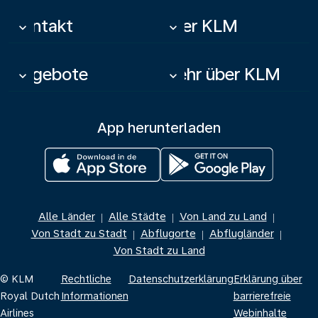
Kontakt
Über KLM
keyboard_arrow_down
keyboard_arrow_down
Angebote
Mehr über KLM
keyboard_arrow_down
keyboard_arrow_down
App herunterladen
Alle Länder
Alle Städte
Von Land zu Land
|
|
|
Von Stadt zu Stadt
Abflugorte
Abflugländer
|
|
|
Von Stadt zu Land
© KLM
Rechtliche
Datenschutzerklärung
Erklärung über
Royal Dutch
Informationen
barrierefreie
Airlines
Webinhalte