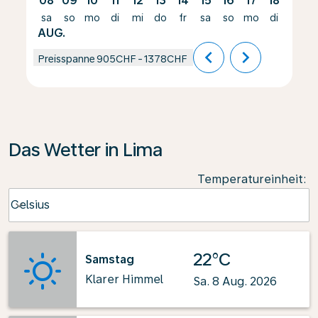
08
09
10
11
12
13
14
15
16
17
18
19
sa
so
mo
di
mi
do
fr
sa
so
mo
di
mi
AUG.
chevron_left
chevron_right
Preisspanne
905CHF
-
1378CHF
Das Wetter in Lima
Temperatureinheit
:
Weather unit option Celsius Selected
Celsius
keyboard_arrow_down
22°C
Samstag
Klarer Himmel
Sa. 8 Aug. 2026