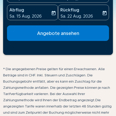
Abflug
Rückflug
today
today
fc-booking-departure-date-aria-label
fc-booking-return-date-ari
Sa. 15 Aug. 2026
Sa. 22 Aug. 2026
Angebote ansehen
* Die angegebenen Preise gelten für einen Erwachsenen. Alle
Beträge sind in CHF. Inkl. Steuern und Zuschlägen. Die
Buchungsgebühr entfällt, aber es kann ein Zuschlag für die
Zahlungsmethode anfallen. Die gezeigten Preise können je nach
Tarifverfügbarkeit variieren. Bei der Auswahl Ihrer
Zahlungsmethode wird Ihnen der Endbetrag angezeigt.Die
angezeigten Tarife waren innerhalb der letzten 48 Stunden gültig
und sind zum Zeitpunkt der Buchung möglicherweise nicht mehr