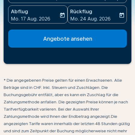
Abflug
Rückflug
today
today
fc-booking-departure-date-aria-label
fc-booking-return-date-ari
Mo. 17 Aug. 2026
Mo. 24 Aug. 2026
Angebote ansehen
* Die angegebenen Preise gelten für einen Erwachsenen. Alle
Beträge sind in CHF. Inkl. Steuern und Zuschlägen. Die
Buchungsgebühr entfällt, aber es kann ein Zuschlag für die
Zahlungsmethode anfallen. Die gezeigten Preise können je nach
Tarifverfügbarkeit variieren. Bei der Auswahl Ihrer
Zahlungsmethode wird Ihnen der Endbetrag angezeigt.Die
angezeigten Tarife waren innerhalb der letzten 48 Stunden gültig
und sind zum Zeitpunkt der Buchung möglicherweise nicht mehr