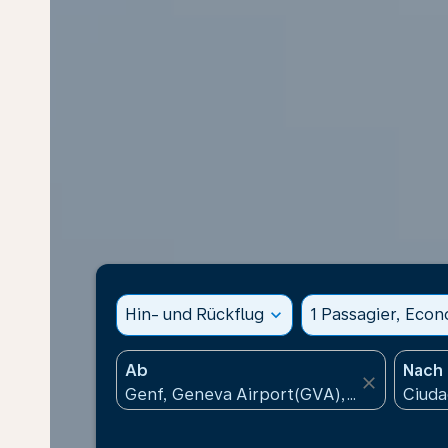
Hin- und Rückflug
expand_more
1 Passagier, Eco
Ab
Nach
close