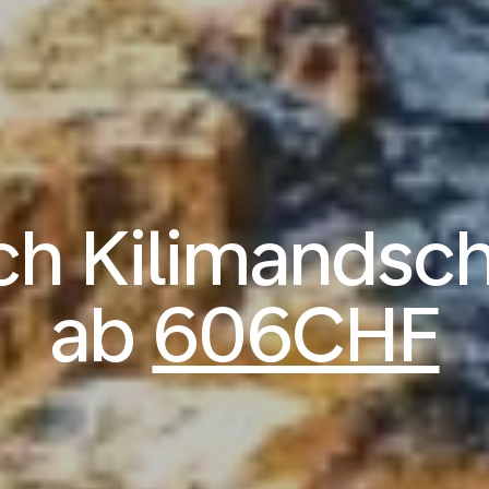
ch Kilimandsch
ab
606CHF