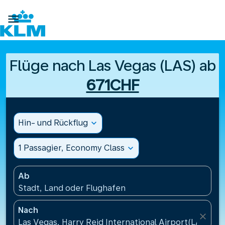

Flüge nach Las Vegas (LAS) ab
671CHF
Hin- und Rückflug
expand_more
1 Passagier, Economy Class
expand_more
Ab
Stadt, Land oder Flughafen
Nach
close
Las Vegas, Harry Reid International Airport(LAS), V