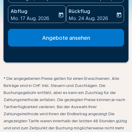
Abflug
Rückflug
today
today
fc-booking-departure-date-aria-label
fc-booking-return-date-ari
Mo. 17 Aug. 2026
Mo. 24 Aug. 2026
Angebote ansehen
* Die angegebenen Preise gelten für einen Erwachsenen. Alle
Beträge sind in CHF. Inkl. Steuern und Zuschlägen. Die
Buchungsgebühr entfällt, aber es kann ein Zuschlag für die
Zahlungsmethode anfallen. Die gezeigten Preise können je nach
Tarifverfügbarkeit variieren. Bei der Auswahl Ihrer
Zahlungsmethode wird Ihnen der Endbetrag angezeigt.Die
angezeigten Tarife waren innerhalb der letzten 48 Stunden gültig
und sind zum Zeitpunkt der Buchung möglicherweise nicht mehr