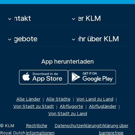
Kontakt
Über KLM
keyboard_arrow_down
keyboard_arrow_down
Angebote
Mehr über KLM
keyboard_arrow_down
keyboard_arrow_down
App herunterladen
Alle Länder
Alle Städte
Von Land zu Land
|
|
|
Von Stadt zu Stadt
Abflugorte
Abflugländer
|
|
|
Von Stadt zu Land
© KLM
Rechtliche
Datenschutzerklärung
Erklärung über
Royal Dutch
Informationen
barrierefreie