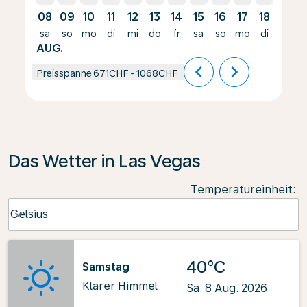
08
09
10
11
12
13
14
15
16
17
18
19
sa
so
mo
di
mi
do
fr
sa
so
mo
di
mi
AUG.
chevron_left
chevron_right
Preisspanne
671CHF
-
1068CHF
Das Wetter in Las Vegas
Temperatureinheit
:
Weather unit option Celsius Selected
Celsius
keyboard_arrow_down
40°C
Samstag
Klarer Himmel
Sa. 8 Aug. 2026