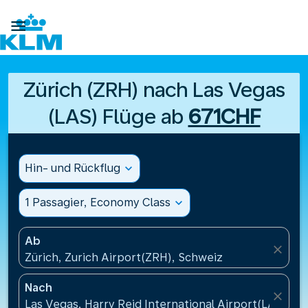

Zürich (ZRH) nach Las Vegas
(LAS) Flüge ab
671CHF
Hin- und Rückflug
expand_more
1 Passagier, Economy Class
expand_more
Ab
close
Zürich, Zurich Airport(ZRH), Schweiz
Nach
close
Las Vegas, Harry Reid International Airport(LAS), V