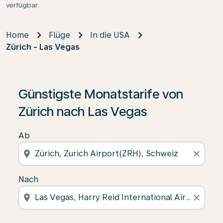
verfügbar.
Home
Flüge
In die USA
Zürich - Las Vegas
Günstigste Monatstarife von
Zürich nach Las Vegas
Ab
location_on
close
Nach
location_on
close