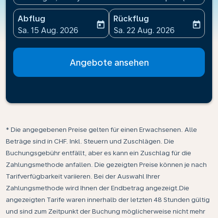
Abflug
Rückflug
today
today
fc-booking-departure-date-aria-label
fc-booking-return-date-ari
Sa. 15 Aug. 2026
Sa. 22 Aug. 2026
Angebote ansehen
* Die angegebenen Preise gelten für einen Erwachsenen. Alle
Beträge sind in CHF. Inkl. Steuern und Zuschlägen. Die
Buchungsgebühr entfällt, aber es kann ein Zuschlag für die
Zahlungsmethode anfallen. Die gezeigten Preise können je nach
Tarifverfügbarkeit variieren. Bei der Auswahl Ihrer
Zahlungsmethode wird Ihnen der Endbetrag angezeigt.Die
angezeigten Tarife waren innerhalb der letzten 48 Stunden gültig
und sind zum Zeitpunkt der Buchung möglicherweise nicht mehr