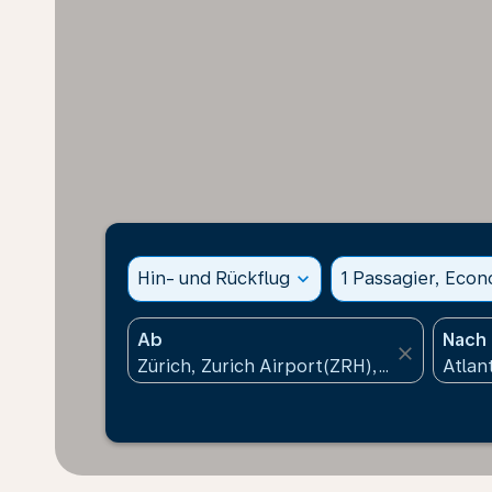
Hin- und Rückflug
expand_more
1 Passagier, Eco
Ab
Nach
close