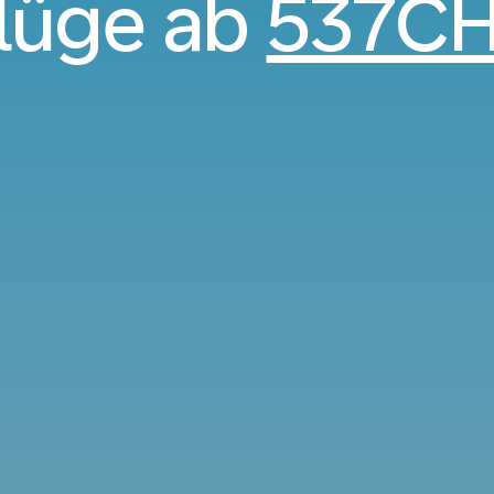
lüge ab
537C