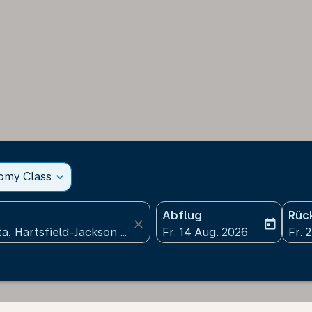
nomy Class
expand_more
Abflug
Rüc
close
today
fc-booking-departure-date
fc-b
Fr. 14 Aug. 2026
Fr. 