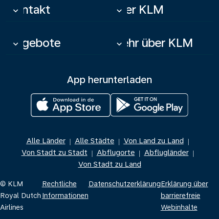
Kontakt
Über KLM
keyboard_arrow_down
keyboard_arrow_down
Angebote
Mehr über KLM
keyboard_arrow_down
keyboard_arrow_down
App herunterladen
Alle Länder
Alle Städte
Von Land zu Land
|
|
|
Von Stadt zu Stadt
Abflugorte
Abflugländer
|
|
|
Von Stadt zu Land
© KLM
Rechtliche
Datenschutzerklärung
Erklärung über
Royal Dutch
Informationen
barrierefreie
Airlines
Webinhalte