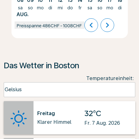
08
09
10
11
12
13
14
15
16
17
18
19
sa
so
mo
di
mi
do
fr
sa
so
mo
di
mi
AUG.
chevron_left
chevron_right
Preisspanne
486CHF
-
1008CHF
Das Wetter in Boston
Temperatureinheit
:
Weather unit option Celsius Selected
Celsius
keyboard_arrow_down
32°C
Freitag
Klarer Himmel
Fr. 7 Aug. 2026