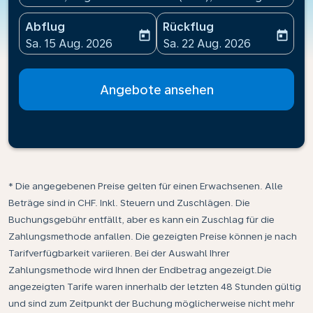
Abflug
Rückflug
today
today
fc-booking-departure-date-aria-label
fc-booking-return-date-ari
Sa. 15 Aug. 2026
Sa. 22 Aug. 2026
Angebote ansehen
* Die angegebenen Preise gelten für einen Erwachsenen. Alle
Beträge sind in CHF. Inkl. Steuern und Zuschlägen. Die
Buchungsgebühr entfällt, aber es kann ein Zuschlag für die
Zahlungsmethode anfallen. Die gezeigten Preise können je nach
Tarifverfügbarkeit variieren. Bei der Auswahl Ihrer
Zahlungsmethode wird Ihnen der Endbetrag angezeigt.Die
angezeigten Tarife waren innerhalb der letzten 48 Stunden gültig
und sind zum Zeitpunkt der Buchung möglicherweise nicht mehr