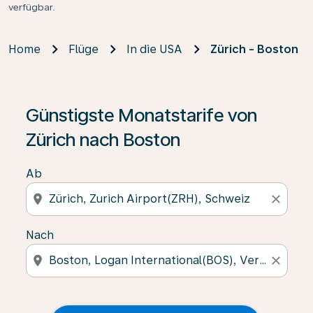
verfügbar.
Home
Flüge
In die USA
Zürich - Boston
Günstigste Monatstarife von
Zürich nach Boston
Ab
location_on
close
Nach
location_on
close