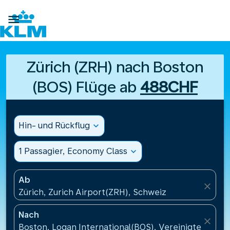

Zürich (ZRH) nach Boston
(BOS) Flüge ab
488CHF
Hin- und Rückflug
expand_more
1 Passagier, Economy Class
expand_more
Ab
close
Zürich, Zurich Airport(ZRH), Schweiz
Nach
close
Boston, Logan International(BOS), Vereinigte Staat