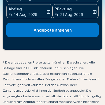
Abflug
Rückflug
today
today
fc-booking-departure-date-aria-label
fc-booking-return-date-ari
Fr. 14 Aug. 2026
Fr. 21 Aug. 2026
Angebote ansehen
* Die angegebenen Preise gelten für einen Erwachsenen. Alle
Beträge sind in CHF. Inkl. Steuern und Zuschlägen. Die
Buchungsgebühr entfällt, aber es kann ein Zuschlag für die
Zahlungsmethode anfallen. Die gezeigten Preise können je nach
Tarifverfügbarkeit variieren. Bei der Auswahl Ihrer
Zahlungsmethode wird Ihnen der Endbetrag angezeigt.Die
angezeigten Tarife waren innerhalb der letzten 48 Stunden gültig
und sind zum Zeitpunkt der Buchung möglicherweise nicht mehr