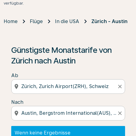
verfügbar.
Home
Flüge
In die USA
Zürich - Austin
Wenn keine Ergebnisse gefunden wurden, klicken Sie 
Günstigste Monatstarife von
Zürich nach Austin
Ab
location_on
close
Nach
location_on
close
Wenn keine Ergebnisse