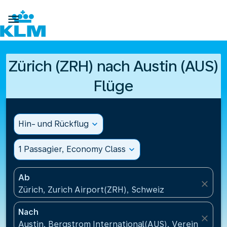

Zürich (ZRH) nach Austin (AUS)
Flüge
Hin- und Rückflug
expand_more
1 Passagier, Economy Class
expand_more
Ab
close
Zürich, Zurich Airport(ZRH), Schweiz
Nach
close
Austin, Bergstrom International(AUS), Vereinigte S