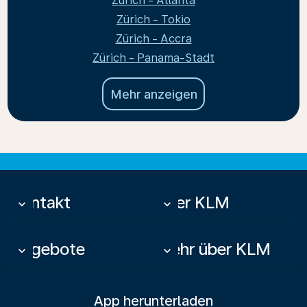
Zürich - Atlanta
Zürich - Tokio
Zürich - Accra
Zürich - Panama-Stadt
Mehr anzeigen
Kontakt
Über KLM
keyboard_arrow_down
keyboard_arrow_down
Angebote
Mehr über KLM
keyboard_arrow_down
keyboard_arrow_down
App herunterladen