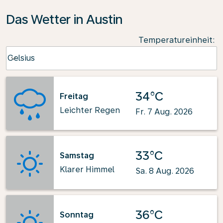
Das Wetter in Austin
Temperatureinheit
:
Weather unit option Celsius Selected
Celsius
keyboard_arrow_down
34°C
Freitag
Leichter Regen
Fr. 7 Aug. 2026
33°C
Samstag
Klarer Himmel
Sa. 8 Aug. 2026
36°C
Sonntag