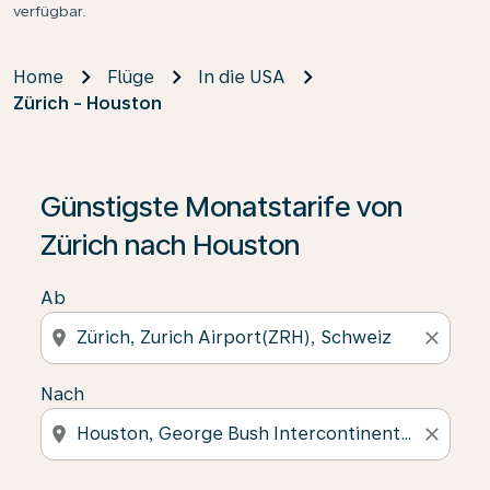
verfügbar.
Home
Flüge
In die USA
Zürich - Houston
Günstigste Monatstarife von
Zürich nach Houston
Ab
location_on
close
Nach
location_on
close