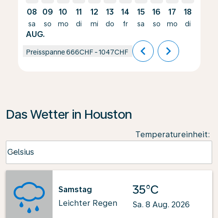
08
09
10
11
12
13
14
15
16
17
18
19
sa
so
mo
di
mi
do
fr
sa
so
mo
di
mi
AUG.
chevron_left
chevron_right
Preisspanne
666CHF
-
1047CHF
Das Wetter in Houston
Temperatureinheit
:
Weather unit option Celsius Selected
Celsius
keyboard_arrow_down
35°C
Samstag
Leichter Regen
Sa. 8 Aug. 2026