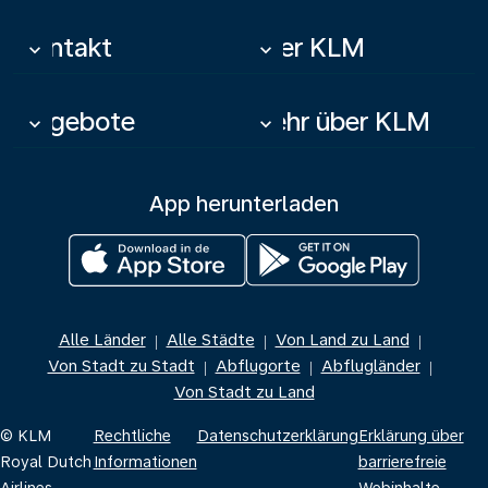
Kontakt
Über KLM
keyboard_arrow_down
keyboard_arrow_down
Angebote
Mehr über KLM
keyboard_arrow_down
keyboard_arrow_down
App herunterladen
Alle Länder
Alle Städte
Von Land zu Land
|
|
|
Von Stadt zu Stadt
Abflugorte
Abflugländer
|
|
|
Von Stadt zu Land
© KLM
Rechtliche
Datenschutzerklärung
Erklärung über
Royal Dutch
Informationen
barrierefreie