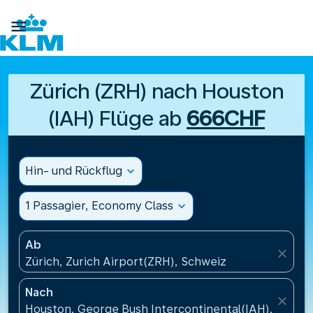

Zürich (ZRH) nach Houston
(IAH) Flüge ab
666CHF
Hin- und Rückflug
expand_more
1 Passagier, Economy Class
expand_more
Ab
close
Zürich, Zurich Airport(ZRH), Schweiz
Nach
close
Houston, George Bush Intercontinental(IAH), Verei