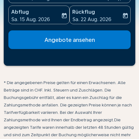
Abflug
Rückflug
today
today
fc-booking-departure-date-aria-label
fc-booking-return-date-ari
Sa. 15 Aug. 2026
Sa. 22 Aug. 2026
Angebote ansehen
* Die angegebenen Preise gelten für einen Erwachsenen. Alle
Beträge sind in CHF. Inkl. Steuern und Zuschlägen. Die
Buchungsgebühr entfällt, aber es kann ein Zuschlag für die
Zahlungsmethode anfallen. Die gezeigten Preise können je nach
Tarifverfügbarkeit variieren. Bei der Auswahl Ihrer
Zahlungsmethode wird Ihnen der Endbetrag angezeigt.Die
angezeigten Tarife waren innerhalb der letzten 48 Stunden gültig
und sind zum Zeitpunkt der Buchung möglicherweise nicht mehr