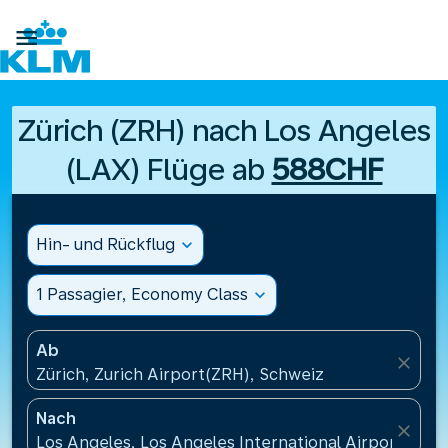

Zürich (ZRH) nach Los Angeles
(LAX) Flüge ab
588CHF
Hin- und Rückflug
expand_more
1 Passagier, Economy Class
expand_more
Ab
close
Zürich, Zurich Airport(ZRH), Schweiz
Nach
close
Los Angeles, Los Angeles International Airport(LAX