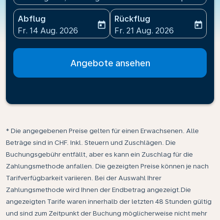
Abflug
Rückflug
today
today
fc-booking-departure-date-aria-label
fc-booking-return-date-ari
Fr. 14 Aug. 2026
Fr. 21 Aug. 2026
Angebote ansehen
* Die angegebenen Preise gelten für einen Erwachsenen. Alle
Beträge sind in CHF. Inkl. Steuern und Zuschlägen. Die
Buchungsgebühr entfällt, aber es kann ein Zuschlag für die
Zahlungsmethode anfallen. Die gezeigten Preise können je nach
Tarifverfügbarkeit variieren. Bei der Auswahl Ihrer
Zahlungsmethode wird Ihnen der Endbetrag angezeigt.Die
angezeigten Tarife waren innerhalb der letzten 48 Stunden gültig
und sind zum Zeitpunkt der Buchung möglicherweise nicht mehr