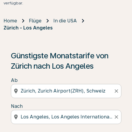
verfügbar.
Home
Flüge
In die USA
Zürich - Los Angeles
Günstigste Monatstarife von
Zürich nach Los Angeles
Ab
location_on
close
Nach
location_on
close