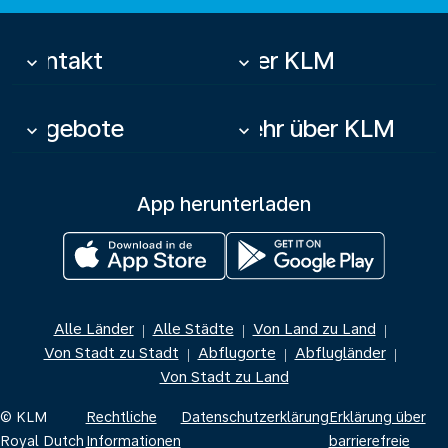
Kontakt
Über KLM
keyboard_arrow_down
keyboard_arrow_down
Angebote
Mehr über KLM
keyboard_arrow_down
keyboard_arrow_down
App herunterladen
Alle Länder
Alle Städte
Von Land zu Land
|
|
|
Von Stadt zu Stadt
Abflugorte
Abflugländer
|
|
|
Von Stadt zu Land
© KLM
Rechtliche
Datenschutzerklärung
Erklärung über
Royal Dutch
Informationen
barrierefreie