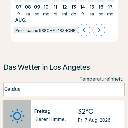
07
08
09
10
11
12
13
14
15
16
17
18
fr
sa
so
mo
di
mi
do
fr
sa
so
mo
di
AUG.
chevron_left
chevron_right
Preisspanne
588CHF
-
1334CHF
Das Wetter in Los Angeles
Temperatureinheit
:
Weather unit option Celsius Selected
Celsius
keyboard_arrow_down
32°C
Freitag
Klarer Himmel
Fr. 7 Aug. 2026