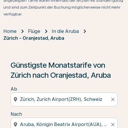
angezeigten Tarife waren innerhalb der letzten 48 Stunden gültig
und sind zum Zeitpunkt der Buchung möglicherweise nicht mehr
verfügbar.
Home
Flüge
In die Aruba
Zürich - Oranjestad, Aruba
Günstigste Monatstarife von
Zürich nach Oranjestad, Aruba
Ab
location_on
close
Nach
location_on
close