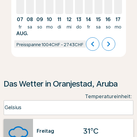
07
08
09
10
11
12
13
14
15
16
17
18
fr
sa
so
mo
di
mi
do
fr
sa
so
mo
di
AUG.
chevron_left
chevron_right
Preisspanne
1004CHF
-
2743CHF
Das Wetter in Oranjestad, Aruba
Temperatureinheit
:
Weather unit option Celsius Selected
Celsius
keyboard_arrow_down
31°C
Freitag