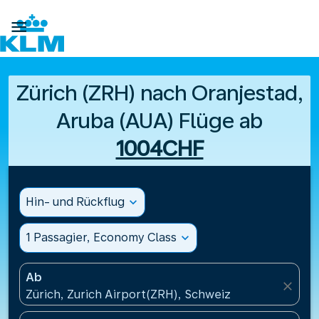

Zürich (ZRH) nach Oranjestad,
Aruba (AUA) Flüge ab
1004CHF
Hin- und Rückflug
expand_more
1 Passagier, Economy Class
expand_more
Ab
close
Zürich, Zurich Airport(ZRH), Schweiz