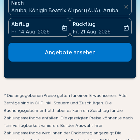
Nach
close
Aruba, Königin Beatrix Airport(AUA), Aruba
Abflug
Rückflug
today
today
fc-booking-departure-date-aria-label
fc-booking-return-date-ari
Fr. 14 Aug. 2026
Fr. 21 Aug. 2026
Angebote ansehen
* Die angegebenen Preise gelten für einen Erwachsenen. Alle
Beträge sind in CHF. Inkl. Steuern und Zuschlägen. Die
Buchungsgebühr entfällt, aber es kann ein Zuschlag für die
Zahlungsmethode anfallen. Die gezeigten Preise können je nach
Tarifverfügbarkeit variieren. Bei der Auswahl Ihrer
Zahlungsmethode wird Ihnen der Endbetrag angezeigt.Die