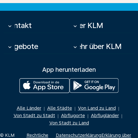
Kontakt
Über KLM
keyboard_arrow_down
keyboard_arrow_down
Angebote
Mehr über KLM
keyboard_arrow_down
keyboard_arrow_down
App herunterladen
Alle Länder
Alle Städte
Von Land zu Land
|
|
|
Von Stadt zu Stadt
Abflugorte
Abflugländer
|
|
|
Von Stadt zu Land
© KLM
Rechtliche
Datenschutzerklärung
Erklärung über