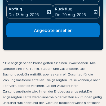
Abflug
Rückflug
today
today
fc-booking-departure-date-aria-label
fc-booking-return-date-ari
Do. 13 Aug. 2026
Do. 20 Aug. 2026
Angebote ansehen
* Die angegebenen Preise gelten für einen Erwachsenen. Alle
Beträge sind in CHF. Inkl. Steuern und Zuschlägen. Die
Buchungsgebühr entfällt, aber es kann ein Zuschlag für die
Zahlungsmethode anfallen. Die gezeigten Preise können je nach
Tarifverfügbarkeit variieren. Bei der Auswahl Ihrer
Zahlungsmethode wird Ihnen der Endbetrag angezeigt.Die
angezeigten Tarife waren innerhalb der letzten 48 Stunden gültig
und sind zum Zeitpunkt der Buchung möglicherweise nicht mehr