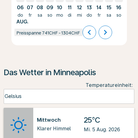
06
07
08
09
10
11
12
13
14
15
16
17
do
fr
sa
so
mo
di
mi
do
fr
sa
so
mo
AUG.
chevron_left
chevron_right
Preisspanne
741CHF
-
1304CHF
Das Wetter in Minneapolis
Temperatureinheit
:
Weather unit option Celsius Selected
Celsius
keyboard_arrow_down
25°C
Mittwoch
Klarer Himmel
Mi. 5 Aug. 2026