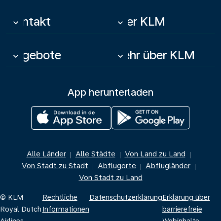
Kontakt
Über KLM
keyboard_arrow_down
keyboard_arrow_down
Angebote
Mehr über KLM
keyboard_arrow_down
keyboard_arrow_down
App herunterladen
Alle Länder
Alle Städte
Von Land zu Land
|
|
|
Von Stadt zu Stadt
Abflugorte
Abflugländer
|
|
|
Von Stadt zu Land
© KLM
Rechtliche
Datenschutzerklärung
Erklärung über
Royal Dutch
Informationen
barrierefreie