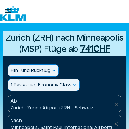

Zürich (ZRH) nach Minneapolis
(MSP) Flüge ab
741CHF
Hin- und Rückflug
expand_more
1 Passagier, Economy Class
expand_more
Ab
close
Zürich, Zurich Airport(ZRH), Schweiz
Nach
close
Minneapolis, Saint Paul International Airport(MSP),