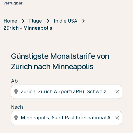
verfügbar.
Home
Flüge
In die USA
Zürich - Minneapolis
Günstigste Monatstarife von
Zürich nach Minneapolis
Ab
location_on
close
Nach
location_on
close