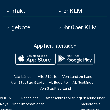
Kontakt
Über KLM
keyboard_arrow_down
keyboard_arrow_down
Angebote
Mehr über KLM
keyboard_arrow_down
keyboard_arrow_down
App herunterladen
Alle Länder
Alle Städte
Von Land zu Land
|
|
|
Von Stadt zu Stadt
Abflugorte
Abflugländer
|
|
|
Von Stadt zu Land
© KLM
Rechtliche
Datenschutzerklärung
Erklärung über
Royal Dutch
Informationen
barrierefreie