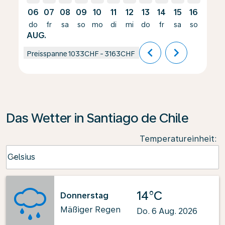
06
07
08
09
10
11
12
13
14
15
16
17
do
fr
sa
so
mo
di
mi
do
fr
sa
so
mo
AUG.
chevron_left
chevron_right
Preisspanne
1033CHF
-
3163CHF
Das Wetter in Santiago de Chile
Temperatureinheit
:
Weather unit option Celsius Selected
Celsius
keyboard_arrow_down
14°C
Donnerstag
Mäßiger Regen
Do. 6 Aug. 2026