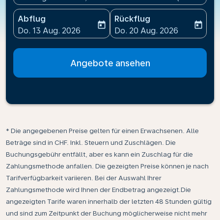
Abflug
Rückflug
today
today
fc-booking-departure-date-aria-label
fc-booking-return-date-ari
Do. 13 Aug. 2026
Do. 20 Aug. 2026
Angebote ansehen
* Die angegebenen Preise gelten für einen Erwachsenen. Alle
Beträge sind in CHF. Inkl. Steuern und Zuschlägen. Die
Buchungsgebühr entfällt, aber es kann ein Zuschlag für die
Zahlungsmethode anfallen. Die gezeigten Preise können je nach
Tarifverfügbarkeit variieren. Bei der Auswahl Ihrer
Zahlungsmethode wird Ihnen der Endbetrag angezeigt.Die
angezeigten Tarife waren innerhalb der letzten 48 Stunden gültig
und sind zum Zeitpunkt der Buchung möglicherweise nicht mehr