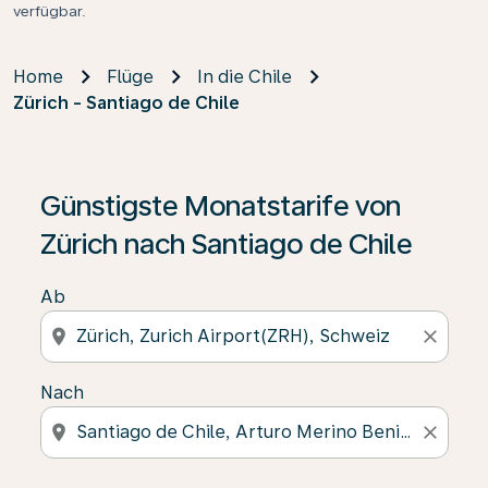
verfügbar.
Home
Flüge
In die Chile
Zürich - Santiago de Chile
Günstigste Monatstarife von
Zürich nach Santiago de Chile
Ab
location_on
close
Nach
location_on
close