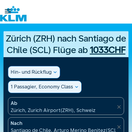

Zürich (ZRH) nach Santiago de
Chile (SCL) Flüge ab
1033CHF
Hin- und Rückflug
expand_more
1 Passagier, Economy Class
expand_more
Ab
close
Zürich, Zurich Airport(ZRH), Schweiz
Nach
close
Santiago de Chile, Arturo Merino Benitez(SCL), Chil