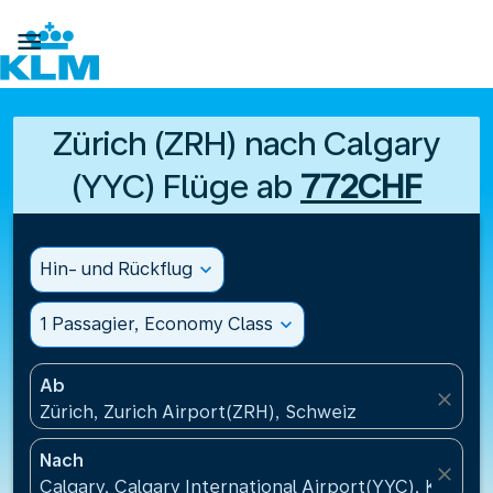

Zürich (ZRH) nach Calgary
(YYC) Flüge ab
772CHF
Hin- und Rückflug
expand_more
1 Passagier, Economy Class
expand_more
Ab
close
Zürich, Zurich Airport(ZRH), Schweiz
Nach
close
Calgary, Calgary International Airport(YYC), Kanada