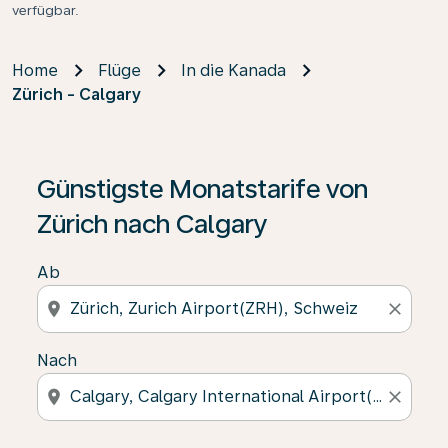
verfügbar.
Home
Flüge
In die Kanada
Zürich - Calgary
Günstigste Monatstarife von
Zürich nach Calgary
Ab
location_on
close
Nach
location_on
close