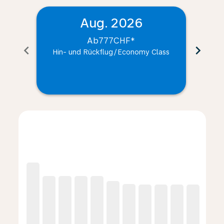
Aug. 2026
Ab
777CHF
*
chevron_left
chevron_right
Hin- und Rückflug
/
Economy Class
Hin
Displaying fares for August-2026
ZRH–YYC, So. 9 Aug. 2026 – So. 6 Sept. 2026: Ab 131
ZRH–YYC, Mo. 10 Aug. 2026 – Mo. 7 Sept. 2026: 
ZRH–YYC, Di. 11 Aug. 2026 – Di. 1 Sept. 202
ZRH–YYC, Mi. 12 Aug. 2026 – Mi. 2 Sept.
ZRH–YYC, Do. 13 Aug. 2026 – Do. 10
ZRH–YYC, Fr. 14 Aug. 2026 – Fr.
ZRH–YYC, Sa. 15 Aug. 2026 
ZRH–YYC, So. 16 Aug. 2
ZRH–YYC, Mo. 17 A
ZRH–YYC, Di. 1
ZRH–YYC, 
ZRH–Y
Z