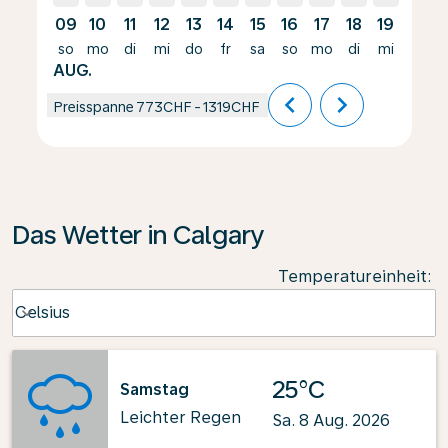
09
10
11
12
13
14
15
16
17
18
19
20
so
mo
di
mi
do
fr
sa
so
mo
di
mi
do
AUG.
chevron_left
chevron_right
Preisspanne
773CHF
-
1319CHF
Das Wetter in Calgary
Temperatureinheit
:
Weather unit option Celsius Selected
Celsius
keyboard_arrow_down
25°C
Samstag
Leichter Regen
Sa. 8 Aug. 2026